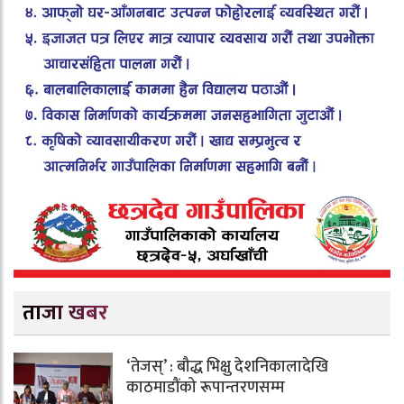
ताजा खबर
‘तेजस्’ : बौद्ध भिक्षु देशनिकालादेखि
काठमाडौंको रूपान्तरणसम्म