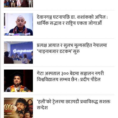
देवानगञ्ज घटनापछि डा. शशांककाे अपिल :
धार्मिक सद्भाव र राष्ट्रिय एकता जोगाऔँ
प्रत्यक्ष आयात र सुलभ मूल्यसहित नेपालमा
‘चाइनाबजार डटकम’ सुरु
गेटा अस्पताल ३०० बेडमा सञ्चालन नगरी
विश्वविद्यालय सम्भव छैन : प्रदीप पौडेल
‘हली’को ट्रेलरमा छाउपडी प्रथाविरुद्ध सशक्त
सन्देश