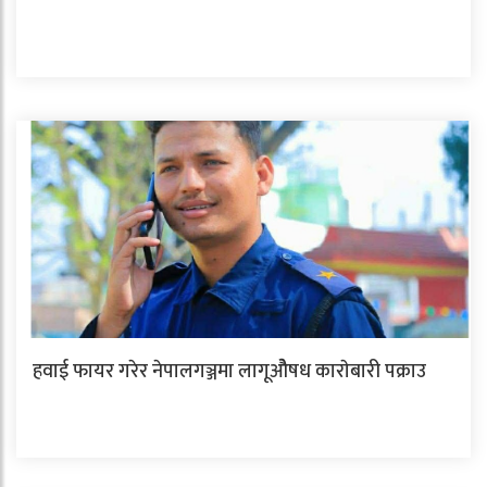
हवाई फायर गरेर नेपालगञ्जमा लागूओैषध काराेबारी पक्राउ