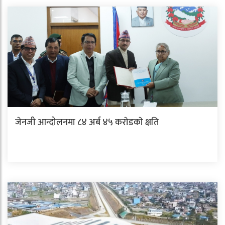
जेनजी आन्दोलनमा ८४ अर्ब ४५ कराेडकाे क्षति