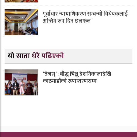
पूर्वाधार न्यायाधिकरण सम्बन्धी विधेयकलाई
अन्तिम रूप दिन छलफल
यो साता धेरै पढिएको
‘तेजस्’ : बौद्ध भिक्षु देशनिकालादेखि
काठमाडौंको रूपान्तरणसम्म