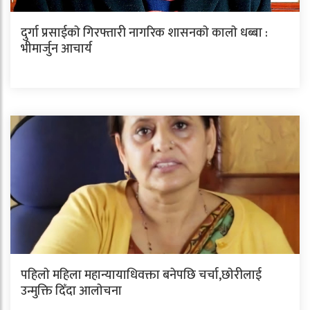
दुर्गा प्रसाईकाे गिरफ्तारी नागरिक शासनकाे कालाे धब्बा :
भीमार्जुन आचार्य
पहिलाे महिला महान्यायाधिवक्ता बनेपछि चर्चा,छाेरीलाई
उन्मुक्ति दिँदा आलाेचना