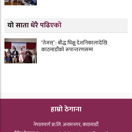
यो साता धेरै पढिएको
‘तेजस्’ : बौद्ध भिक्षु देशनिकालादेखि
काठमाडौंको रूपान्तरणसम्म
हाम्रो ठेगाना
नेपालमार्ग प्रा.लि. अनामनगर, काठमाडौं