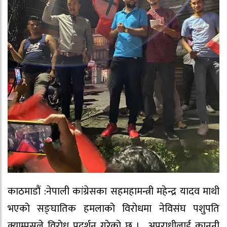
काठमाडौं :नेपाली कांग्रेसका सहमहामन्त्री महेन्द्र यादव माथी
भएको सङ्घातिक हमलाको विराेधमा नेविसंघ पशुपति
क्याम्पसले विराेध प्रदर्शन गरेकाे छ । अपराधीलाई कानुनी