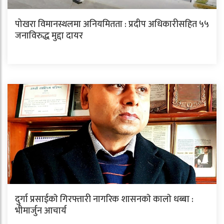
पोखरा विमानस्थलमा अनियमितता : प्रदीप अधिकारीसहित ५५
जनाविरुद्ध मुद्दा दायर
दुर्गा प्रसाईकाे गिरफ्तारी नागरिक शासनकाे कालाे धब्बा :
भीमार्जुन आचार्य