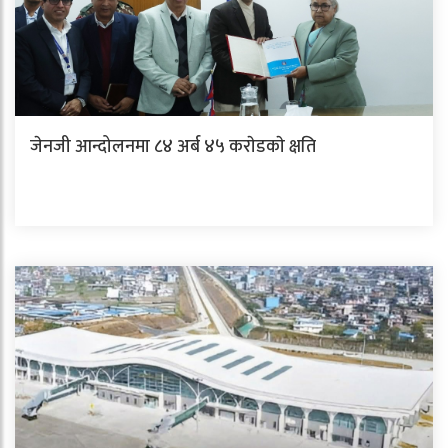
जेनजी आन्दोलनमा ८४ अर्ब ४५ कराेडकाे क्षति