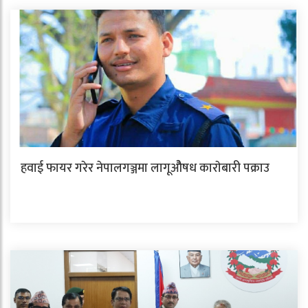
हवाई फायर गरेर नेपालगञ्जमा लागूओैषध काराेबारी पक्राउ