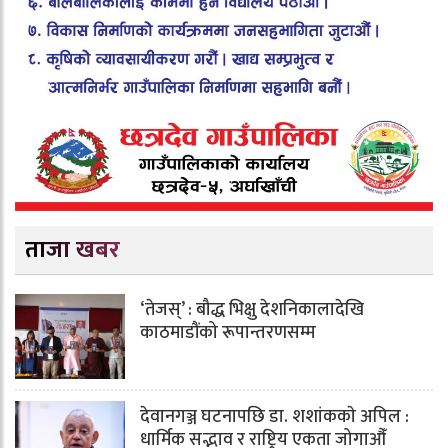
ताजा खबर
‘तेजस्’ : बौद्ध भिक्षु देशनिकालादेखि
काठमाडौंको रूपान्तरणसम्म
देवानगञ्ज घटनापछि डा. शशांककाे अपिल :
धार्मिक सद्भाव र राष्ट्रिय एकता जोगाऔँ