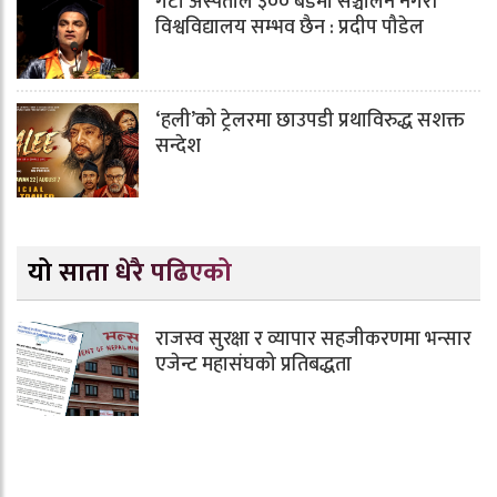
गेटा अस्पताल ३०० बेडमा सञ्चालन नगरी
विश्वविद्यालय सम्भव छैन : प्रदीप पौडेल
‘हली’को ट्रेलरमा छाउपडी प्रथाविरुद्ध सशक्त
सन्देश
यो साता धेरै पढिएको
राजस्व सुरक्षा र व्यापार सहजीकरणमा भन्सार
एजेन्ट महासंघको प्रतिबद्धता