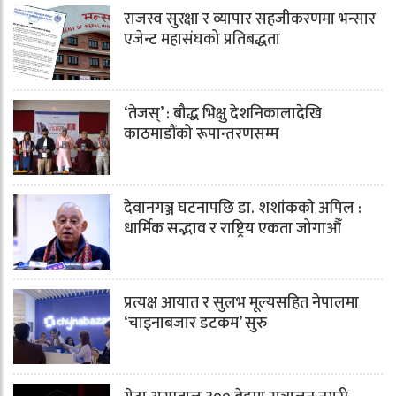
राजस्व सुरक्षा र व्यापार सहजीकरणमा भन्सार
एजेन्ट महासंघको प्रतिबद्धता
‘तेजस्’ : बौद्ध भिक्षु देशनिकालादेखि
काठमाडौंको रूपान्तरणसम्म
देवानगञ्ज घटनापछि डा. शशांककाे अपिल :
धार्मिक सद्भाव र राष्ट्रिय एकता जोगाऔँ
प्रत्यक्ष आयात र सुलभ मूल्यसहित नेपालमा
‘चाइनाबजार डटकम’ सुरु