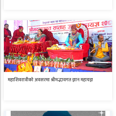
महाशिवरात्रीकाे अवसरमा श्रीमद्भावगत ज्ञान महायज्ञ