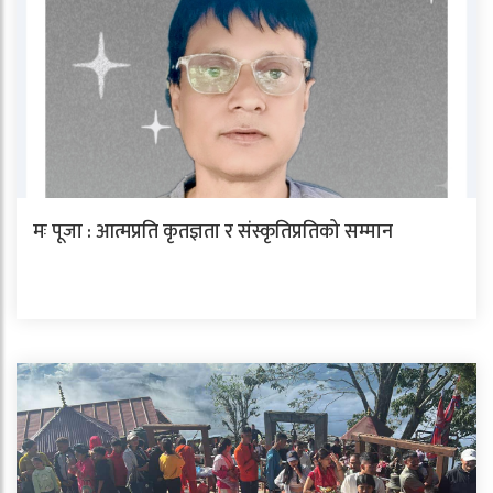
मः पूजा : आत्मप्रति कृतज्ञता र संस्कृतिप्रतिको सम्मान