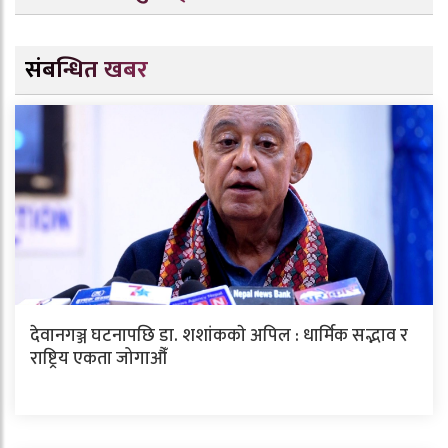
संबन्धित खबर
देवानगञ्ज घटनापछि डा. शशांककाे अपिल : धार्मिक सद्भाव र
राष्ट्रिय एकता जोगाऔँ