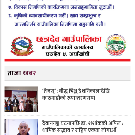
ताजा खबर
‘तेजस्’ : बौद्ध भिक्षु देशनिकालादेखि
काठमाडौंको रूपान्तरणसम्म
देवानगञ्ज घटनापछि डा. शशांककाे अपिल :
धार्मिक सद्भाव र राष्ट्रिय एकता जोगाऔँ