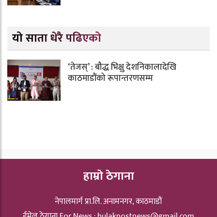
यो साता धेरै पढिएको
‘तेजस्’ : बौद्ध भिक्षु देशनिकालादेखि
काठमाडौंको रूपान्तरणसम्म
हाम्रो ठेगाना
नेपालमार्ग प्रा.लि. अनामनगर, काठमाडौं
ईमेल ठेगाना For News :
hulakpostnews@gmail.com