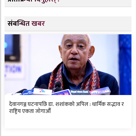
संबन्धित खबर
देवानगञ्ज घटनापछि डा. शशांककाे अपिल : धार्मिक सद्भाव र
राष्ट्रिय एकता जोगाऔँ