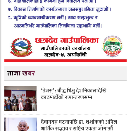
ताजा खबर
‘तेजस्’ : बौद्ध भिक्षु देशनिकालादेखि
काठमाडौंको रूपान्तरणसम्म
देवानगञ्ज घटनापछि डा. शशांककाे अपिल :
धार्मिक सद्भाव र राष्ट्रिय एकता जोगाऔँ