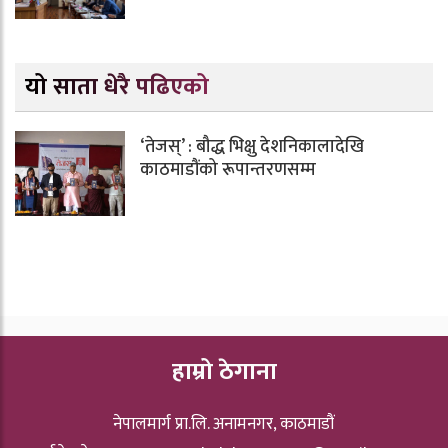
यो साता धेरै पढिएको
‘तेजस्’ : बौद्ध भिक्षु देशनिकालादेखि
काठमाडौंको रूपान्तरणसम्म
हाम्रो ठेगाना
नेपालमार्ग प्रा.लि. अनामनगर, काठमाडौं