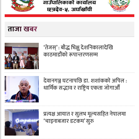
ताजा खबर
‘तेजस्’ : बौद्ध भिक्षु देशनिकालादेखि
काठमाडौंको रूपान्तरणसम्म
देवानगञ्ज घटनापछि डा. शशांककाे अपिल :
धार्मिक सद्भाव र राष्ट्रिय एकता जोगाऔँ
प्रत्यक्ष आयात र सुलभ मूल्यसहित नेपालमा
‘चाइनाबजार डटकम’ सुरु