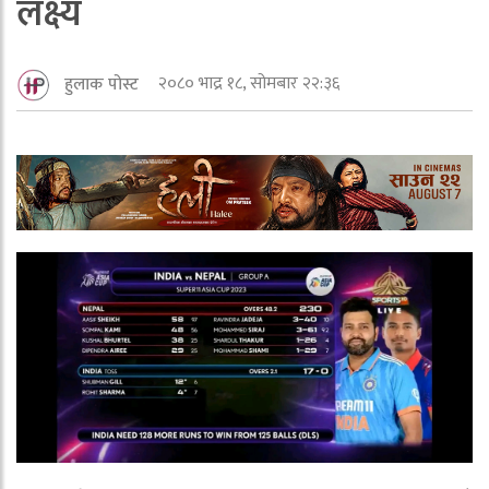
लक्ष्य
२०८० भाद्र १८, सोमबार २२:३६
हुलाक पोस्ट