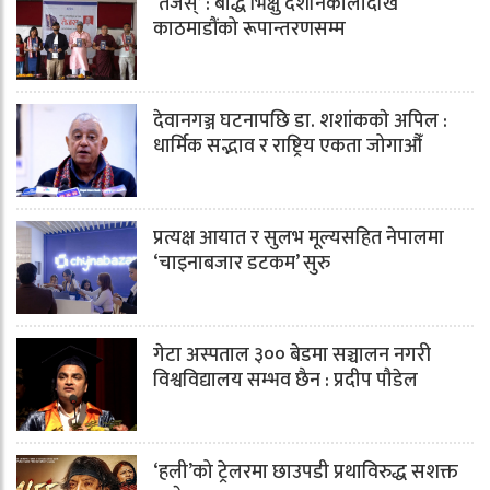
‘तेजस्’ : बौद्ध भिक्षु देशनिकालादेखि
काठमाडौंको रूपान्तरणसम्म
देवानगञ्ज घटनापछि डा. शशांककाे अपिल :
धार्मिक सद्भाव र राष्ट्रिय एकता जोगाऔँ
प्रत्यक्ष आयात र सुलभ मूल्यसहित नेपालमा
‘चाइनाबजार डटकम’ सुरु
गेटा अस्पताल ३०० बेडमा सञ्चालन नगरी
विश्वविद्यालय सम्भव छैन : प्रदीप पौडेल
‘हली’को ट्रेलरमा छाउपडी प्रथाविरुद्ध सशक्त