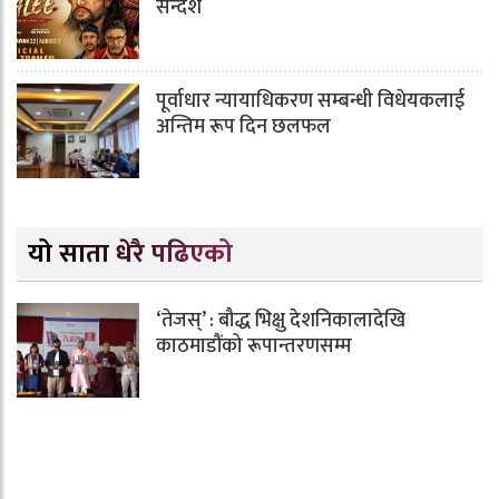
सन्देश
पूर्वाधार न्यायाधिकरण सम्बन्धी विधेयकलाई
अन्तिम रूप दिन छलफल
यो साता धेरै पढिएको
‘तेजस्’ : बौद्ध भिक्षु देशनिकालादेखि
काठमाडौंको रूपान्तरणसम्म