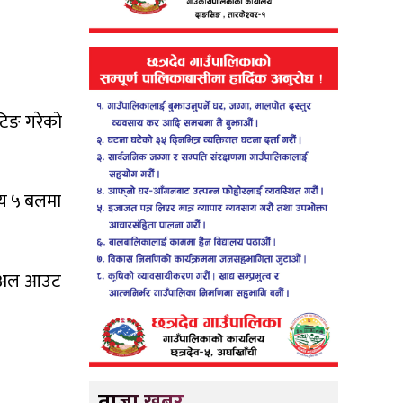
टिङ गरेको
सय ५ बलमा
ा अल आउट
ताजा खबर