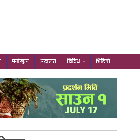
द
मनोरञ्जन
अदालत
विविध
भिडियो