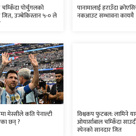
ो चम्किँदा पोर्चुगलको
पानामालाई हराउँदा क्रोएस
 जित, उज्बेकिस्तान ५-० ले
नकआउट सम्भावना कायमै
त
मा मेस्सीले कति पेनाल्टी
विश्वकप फुटबल: लामिने य
ेका छन् ?
ओयार्साबाल चम्किँदा साउद
स्पेनको सानदार जित