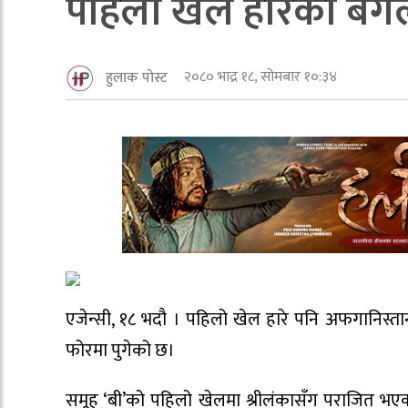
पहिलो खेल हारेको बं
२०८० भाद्र १८, सोमबार १०:३४
हुलाक पोस्ट
एजेन्सी, १८ भदौ । पहिलो खेल हारे पनि अफगानिस्
फोरमा पुगेको छ।
समूह ‘बी’को पहिलो खेलमा श्रीलंकासँग पराजित भए