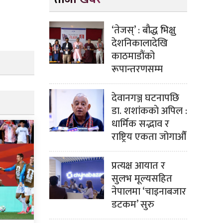
‘तेजस्’ : बौद्ध भिक्षु
देशनिकालादेखि
काठमाडौंको
रूपान्तरणसम्म
देवानगञ्ज घटनापछि
डा. शशांककाे अपिल :
धार्मिक सद्भाव र
राष्ट्रिय एकता जोगाऔँ
प्रत्यक्ष आयात र
सुलभ मूल्यसहित
नेपालमा ‘चाइनाबजार
डटकम’ सुरु