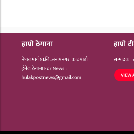
हाम्रो ठेगाना
हाम्रो ट
नेपालमार्ग प्रा.लि. अनामनगर, काठमाडौं
सम्पादक :
ईमेल ठेगाना For News :
VIEW 
hulakpostnews@gmail.com