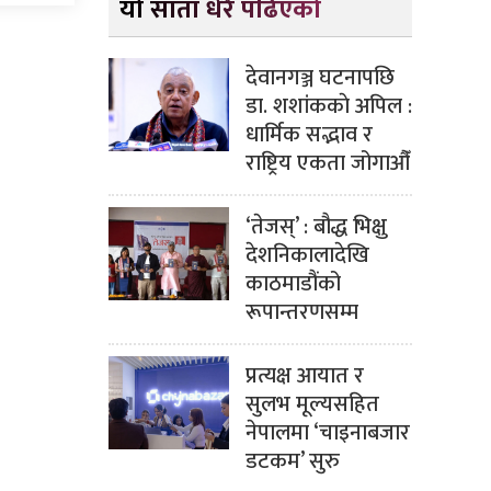
यो साता धेरै पढिएको
देवानगञ्ज घटनापछि
डा. शशांककाे अपिल :
धार्मिक सद्भाव र
राष्ट्रिय एकता जोगाऔँ
‘तेजस्’ : बौद्ध भिक्षु
देशनिकालादेखि
काठमाडौंको
रूपान्तरणसम्म
प्रत्यक्ष आयात र
सुलभ मूल्यसहित
नेपालमा ‘चाइनाबजार
डटकम’ सुरु