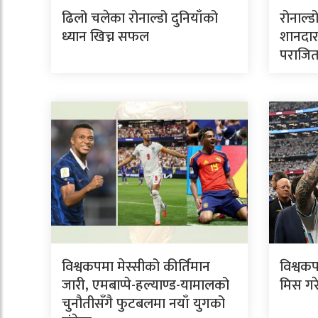
ढिलो चलेका रोनाल्डो दुनियाँको
रोनाल्ड
ध्यान खिच्न सफल
शानदार
पराजि
विश्वकपमा मेस्सीको कीर्तिमान
विश्वकप
जारी, एमबाप्पे-हल्याण्ड-यामालको
मिस गर
चुनौतीसँगै फुटबलमा नयाँ युगको