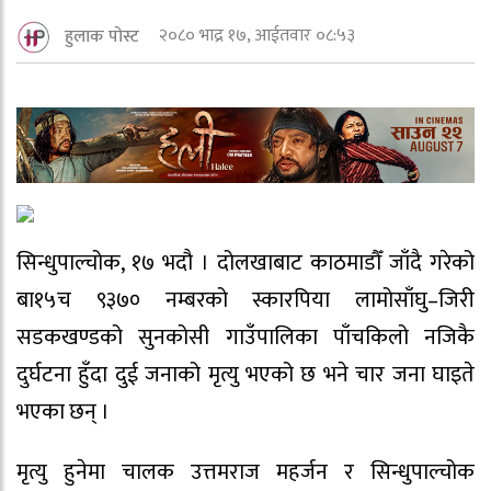
२०८० भाद्र १७, आईतवार ०८:५३
हुलाक पोस्ट
सिन्धुपाल्चोक, १७ भदौ । दोलखाबाट काठमाडौँ जाँदै गरेको
बा१५च ९३७० नम्बरको स्कारपिया लामोसाँघु–जिरी
सडकखण्डको सुनकोसी गाउँपालिका पाँचकिलो नजिकै
दुर्घटना हुँदा दुई जनाको मृत्यु भएको छ भने चार जना घाइते
भएका छन् ।
मृत्यु हुनेमा चालक उत्तमराज महर्जन र सिन्धुपाल्चोक