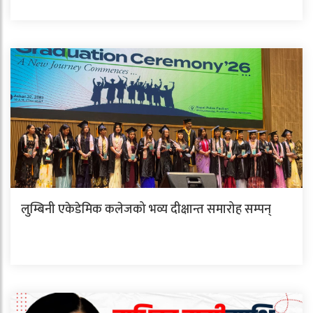
लुम्बिनी एकेडेमिक कलेजको भव्य दीक्षान्त समारोह सम्पन्