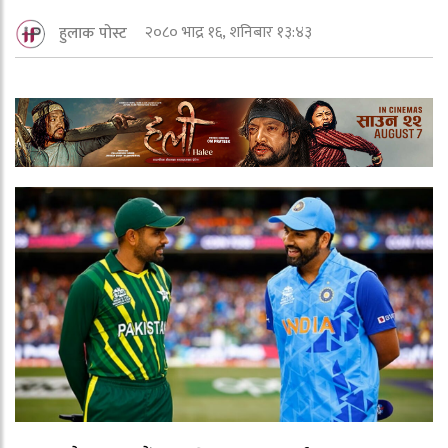
२०८० भाद्र १६, शनिबार १३:४३
हुलाक पोस्ट