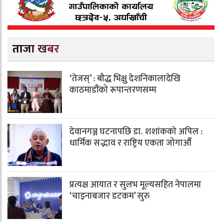
ताजा खबर
‘तेजस्’ : बौद्ध भिक्षु देशनिकालादेखि
काठमाडौंको रूपान्तरणसम्म
देवानगञ्ज घटनापछि डा. शशांककाे अपिल :
धार्मिक सद्भाव र राष्ट्रिय एकता जोगाऔँ
प्रत्यक्ष आयात र सुलभ मूल्यसहित नेपालमा
‘चाइनाबजार डटकम’ सुरु