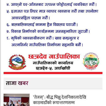
ताजा खबर
‘तेजस्’ : बौद्ध भिक्षु देशनिकालादेखि
काठमाडौंको रूपान्तरणसम्म