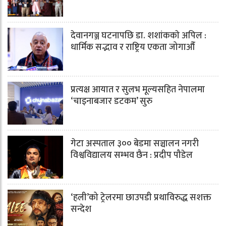
देवानगञ्ज घटनापछि डा. शशांककाे अपिल :
धार्मिक सद्भाव र राष्ट्रिय एकता जोगाऔँ
प्रत्यक्ष आयात र सुलभ मूल्यसहित नेपालमा
‘चाइनाबजार डटकम’ सुरु
गेटा अस्पताल ३०० बेडमा सञ्चालन नगरी
विश्वविद्यालय सम्भव छैन : प्रदीप पौडेल
‘हली’को ट्रेलरमा छाउपडी प्रथाविरुद्ध सशक्त
सन्देश