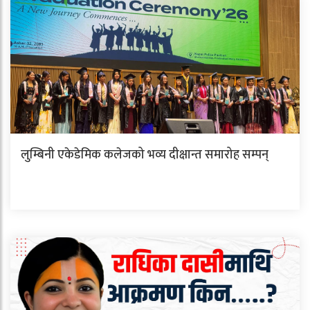
लुम्बिनी एकेडेमिक कलेजको भव्य दीक्षान्त समारोह सम्पन्