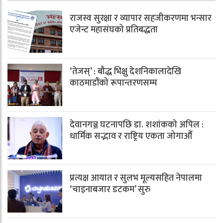
राजस्व सुरक्षा र व्यापार सहजीकरणमा भन्सार
एजेन्ट महासंघको प्रतिबद्धता
‘तेजस्’ : बौद्ध भिक्षु देशनिकालादेखि
काठमाडौंको रूपान्तरणसम्म
देवानगञ्ज घटनापछि डा. शशांककाे अपिल :
धार्मिक सद्भाव र राष्ट्रिय एकता जोगाऔँ
प्रत्यक्ष आयात र सुलभ मूल्यसहित नेपालमा
‘चाइनाबजार डटकम’ सुरु