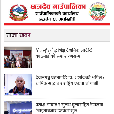
ताजा खबर
‘तेजस्’ : बौद्ध भिक्षु देशनिकालादेखि
काठमाडौंको रूपान्तरणसम्म
देवानगञ्ज घटनापछि डा. शशांककाे अपिल :
धार्मिक सद्भाव र राष्ट्रिय एकता जोगाऔँ
प्रत्यक्ष आयात र सुलभ मूल्यसहित नेपालमा
‘चाइनाबजार डटकम’ सुरु