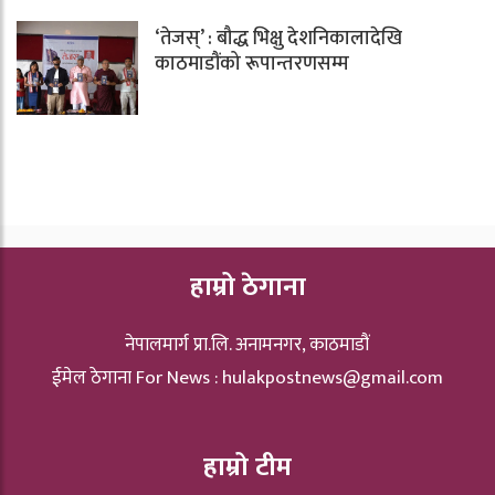
‘तेजस्’ : बौद्ध भिक्षु देशनिकालादेखि
काठमाडौंको रूपान्तरणसम्म
हाम्रो ठेगाना
नेपालमार्ग प्रा.लि. अनामनगर, काठमाडौं
ईमेल ठेगाना For News :
hulakpostnews@gmail.com
हाम्रो टीम