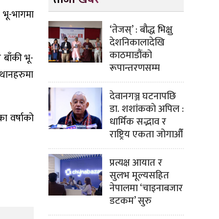
 भू-भागमा
‘तेजस्’ : बौद्ध भिक्षु
देशनिकालादेखि
काठमाडौंको
बाँकी भू-
रूपान्तरणसम्म
स्थानहरुमा
देवानगञ्ज घटनापछि
डा. शशांककाे अपिल :
ा वर्षाको
धार्मिक सद्भाव र
राष्ट्रिय एकता जोगाऔँ
प्रत्यक्ष आयात र
सुलभ मूल्यसहित
नेपालमा ‘चाइनाबजार
डटकम’ सुरु