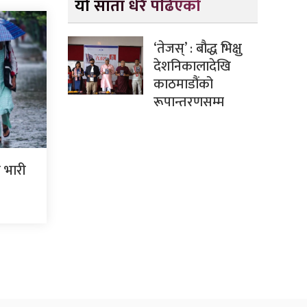
यो साता धेरै पढिएको
‘तेजस्’ : बौद्ध भिक्षु
देशनिकालादेखि
काठमाडौंको
रूपान्तरणसम्म
 भारी