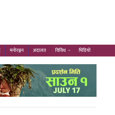
द
मनोरञ्जन
अदालत
विविध
भिडियो