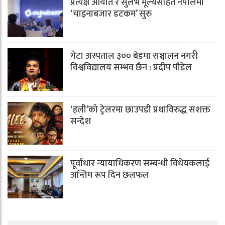
प्रत्यक्ष आयात र सुलभ मूल्यसहित नेपालमा
‘चाइनाबजार डटकम’ सुरु
गेटा अस्पताल ३०० बेडमा सञ्चालन नगरी
विश्वविद्यालय सम्भव छैन : प्रदीप पौडेल
‘हली’को ट्रेलरमा छाउपडी प्रथाविरुद्ध सशक्त
सन्देश
पूर्वाधार न्यायाधिकरण सम्बन्धी विधेयकलाई
अन्तिम रूप दिन छलफल