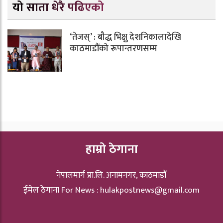
यो साता धेरै पढिएको
‘तेजस्’ : बौद्ध भिक्षु देशनिकालादेखि
काठमाडौंको रूपान्तरणसम्म
हाम्रो ठेगाना
नेपालमार्ग प्रा.लि. अनामनगर, काठमाडौं
ईमेल ठेगाना For News :
hulakpostnews@gmail.com