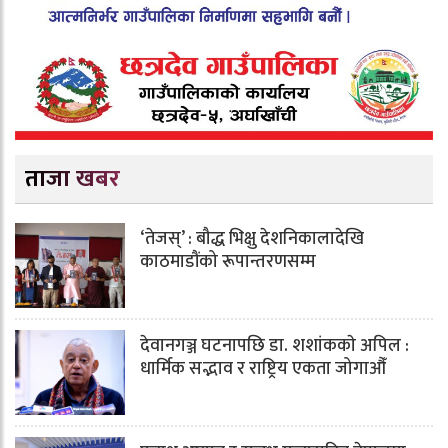
ताजा खबर
‘तेजस्’ : बौद्ध भिक्षु देशनिकालादेखि
काठमाडौंको रूपान्तरणसम्म
देवानगञ्ज घटनापछि डा. शशांककाे अपिल :
धार्मिक सद्भाव र राष्ट्रिय एकता जोगाऔँ