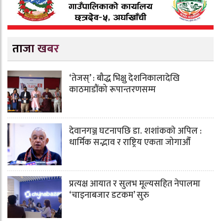
ताजा खबर
‘तेजस्’ : बौद्ध भिक्षु देशनिकालादेखि
काठमाडौंको रूपान्तरणसम्म
देवानगञ्ज घटनापछि डा. शशांककाे अपिल :
धार्मिक सद्भाव र राष्ट्रिय एकता जोगाऔँ
प्रत्यक्ष आयात र सुलभ मूल्यसहित नेपालमा
‘चाइनाबजार डटकम’ सुरु