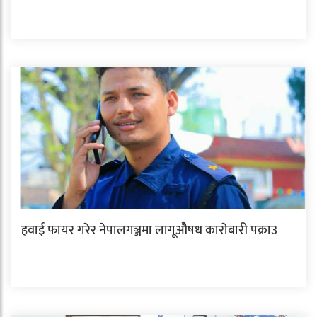
हवाई फायर गरेर नेपालगञ्जमा लागूओैषध काराेबारी पक्राउ