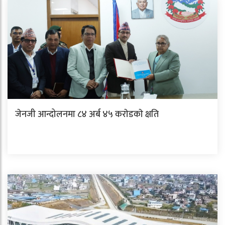
जेनजी आन्दोलनमा ८४ अर्ब ४५ कराेडकाे क्षति