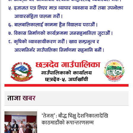
ताजा खबर
‘तेजस्’ : बौद्ध भिक्षु देशनिकालादेखि
काठमाडौंको रूपान्तरणसम्म