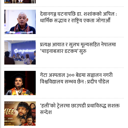
देवानगञ्ज घटनापछि डा. शशांककाे अपिल :
धार्मिक सद्भाव र राष्ट्रिय एकता जोगाऔँ
प्रत्यक्ष आयात र सुलभ मूल्यसहित नेपालमा
‘चाइनाबजार डटकम’ सुरु
गेटा अस्पताल ३०० बेडमा सञ्चालन नगरी
विश्वविद्यालय सम्भव छैन : प्रदीप पौडेल
‘हली’को ट्रेलरमा छाउपडी प्रथाविरुद्ध सशक्त
सन्देश