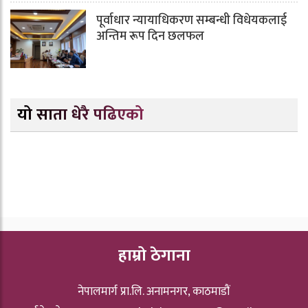
पूर्वाधार न्यायाधिकरण सम्बन्धी विधेयकलाई
अन्तिम रूप दिन छलफल
यो साता धेरै पढिएको
हाम्रो ठेगाना
नेपालमार्ग प्रा.लि. अनामनगर, काठमाडौं