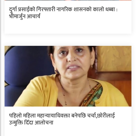
दुर्गा प्रसाईकाे गिरफ्तारी नागरिक शासनकाे कालाे धब्बा :
भीमार्जुन आचार्य
पहिलाे महिला महान्यायाधिवक्ता बनेपछि चर्चा,छाेरीलाई
उन्मुक्ति दिँदा आलाेचना