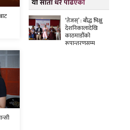
यो साता धेरै पढिएको
ँबाट
‘तेजस्’ : बौद्ध भिक्षु
देशनिकालादेखि
काठमाडौंको
रूपान्तरणसम्म
ान्सी