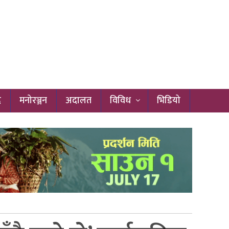
द
मनोरञ्जन
अदालत
विविध
भिडियो