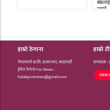
श्रेष्ठ
अवार्ड
हाम्रो ठेगाना
हाम्रो ट
नेपालमार्ग प्रा.लि. अनामनगर, काठमाडौं
सम्पादक :
ईमेल ठेगाना For News :
VIEW 
hulakpostnews@gmail.com