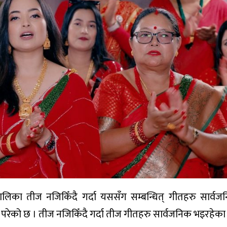
तालिका तीज नजिकिँदै गर्दा यससँग सम्बन्धित् गीतहरु सार्व
रेको छ । तीज नजिकिँदै गर्दा तीज गीतहरु सार्वजनिक भइरहेका 