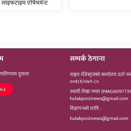
लाई लाइफटाइम एचिभमेन्ट
ीम
सम्पर्क ठेगाना
 सालिगराम दुलाल
सञ्चार रजिस्ट्रारकाे कार्यालय दर्ता नम्
००१८१/०७९-८०
ALL
स्थायी लेखा नम्वर (PAN):60977
hulakpostnews@gmail.com
विज्ञापनको लागि :
hulakpostnews@gmail.com