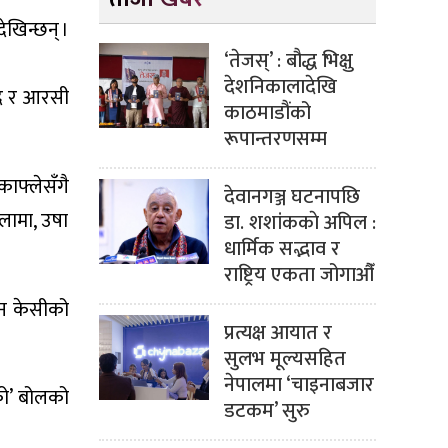
खिन्छन् ।
‘तेजस्’ : बौद्ध भिक्षु
देशनिकालादेखि
्द र आरसी
काठमाडौंको
रूपान्तरणसम्म
ाफ्लेसँगै
देवानगञ्ज घटनापछि
 लामा, उषा
डा. शशांककाे अपिल :
धार्मिक सद्भाव र
राष्ट्रिय एकता जोगाऔँ
जन केसीको
प्रत्यक्ष आयात र
सुलभ मूल्यसहित
नेपालमा ‘चाइनाबजार
को’ बोलको
डटकम’ सुरु