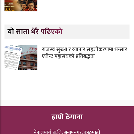
यो साता धेरै पढिएको
राजस्व सुरक्षा र व्यापार सहजीकरणमा भन्सार
एजेन्ट महासंघको प्रतिबद्धता
हाम्रो ठेगाना
नेपालमार्ग प्रा.लि. अनामनगर, काठमाडौं