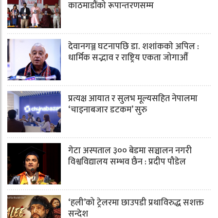
काठमाडौंको रूपान्तरणसम्म
देवानगञ्ज घटनापछि डा. शशांककाे अपिल :
धार्मिक सद्भाव र राष्ट्रिय एकता जोगाऔँ
प्रत्यक्ष आयात र सुलभ मूल्यसहित नेपालमा
‘चाइनाबजार डटकम’ सुरु
गेटा अस्पताल ३०० बेडमा सञ्चालन नगरी
विश्वविद्यालय सम्भव छैन : प्रदीप पौडेल
‘हली’को ट्रेलरमा छाउपडी प्रथाविरुद्ध सशक्त
सन्देश