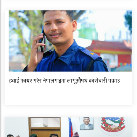
हवाई फायर गरेर नेपालगञ्जमा लागूओैषध काराेबारी पक्राउ