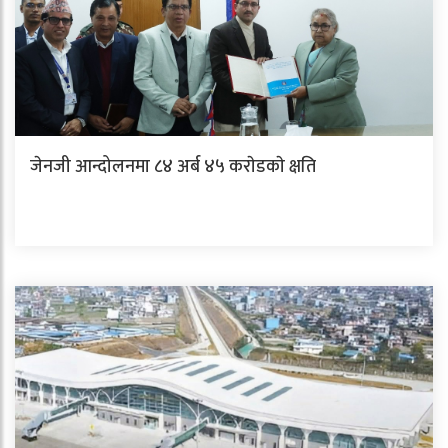
जेनजी आन्दोलनमा ८४ अर्ब ४५ कराेडकाे क्षति