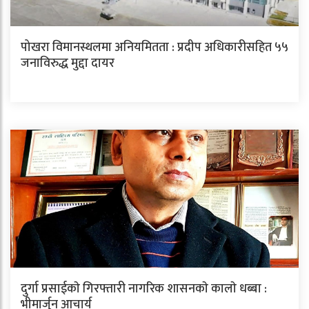
पोखरा विमानस्थलमा अनियमितता : प्रदीप अधिकारीसहित ५५
जनाविरुद्ध मुद्दा दायर
दुर्गा प्रसाईकाे गिरफ्तारी नागरिक शासनकाे कालाे धब्बा :
भीमार्जुन आचार्य