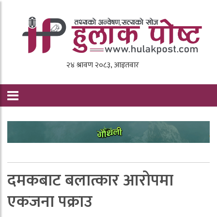
दमकबाट बलात्कार आरो‍पमा
एकजना पक्राउ