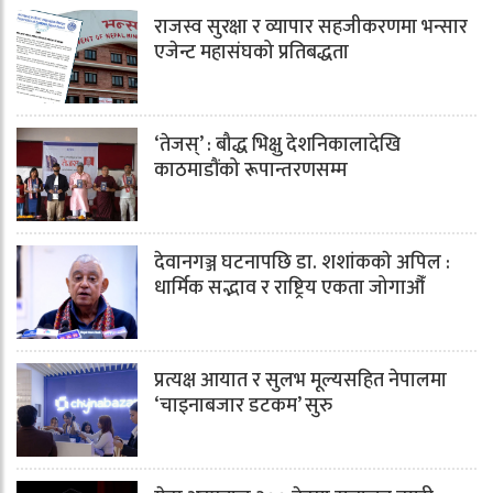
राजस्व सुरक्षा र व्यापार सहजीकरणमा भन्सार
एजेन्ट महासंघको प्रतिबद्धता
‘तेजस्’ : बौद्ध भिक्षु देशनिकालादेखि
काठमाडौंको रूपान्तरणसम्म
देवानगञ्ज घटनापछि डा. शशांककाे अपिल :
धार्मिक सद्भाव र राष्ट्रिय एकता जोगाऔँ
प्रत्यक्ष आयात र सुलभ मूल्यसहित नेपालमा
‘चाइनाबजार डटकम’ सुरु