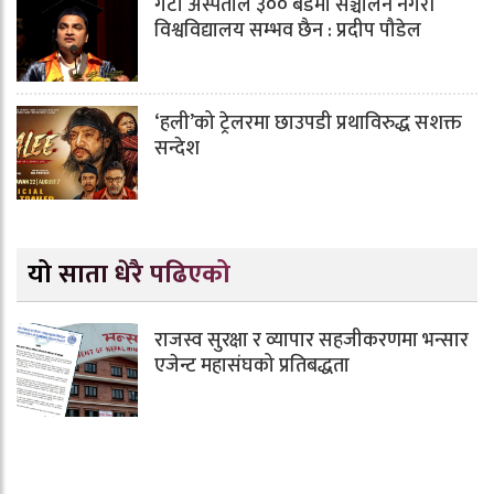
गेटा अस्पताल ३०० बेडमा सञ्चालन नगरी
विश्वविद्यालय सम्भव छैन : प्रदीप पौडेल
‘हली’को ट्रेलरमा छाउपडी प्रथाविरुद्ध सशक्त
सन्देश
यो साता धेरै पढिएको
राजस्व सुरक्षा र व्यापार सहजीकरणमा भन्सार
एजेन्ट महासंघको प्रतिबद्धता