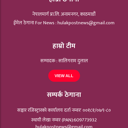
नेपालमार्ग प्रा.लि. अनामनगर, काठमाडौं
ईमेल ठेगाना For News :
hulakpostnews@gmail.com
हाम्रो टीम
सम्पादक : सालिगराम दुलाल
VIEW ALL
सम्पर्क ठेगाना
सञ्चार रजिस्ट्रारकाे कार्यालय दर्ता नम्वरः ००१८१/०७९-८०
स्थायी लेखा नम्वर (PAN):609773932
hulakpostnews@gmail.com