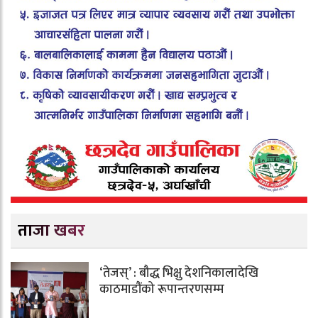
ताजा खबर
‘तेजस्’ : बौद्ध भिक्षु देशनिकालादेखि
काठमाडौंको रूपान्तरणसम्म