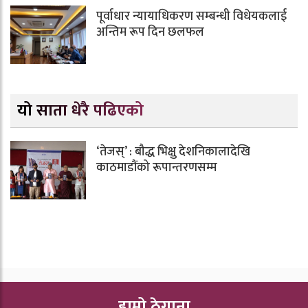
पूर्वाधार न्यायाधिकरण सम्बन्धी विधेयकलाई
अन्तिम रूप दिन छलफल
यो साता धेरै पढिएको
‘तेजस्’ : बौद्ध भिक्षु देशनिकालादेखि
काठमाडौंको रूपान्तरणसम्म
हाम्रो ठेगाना