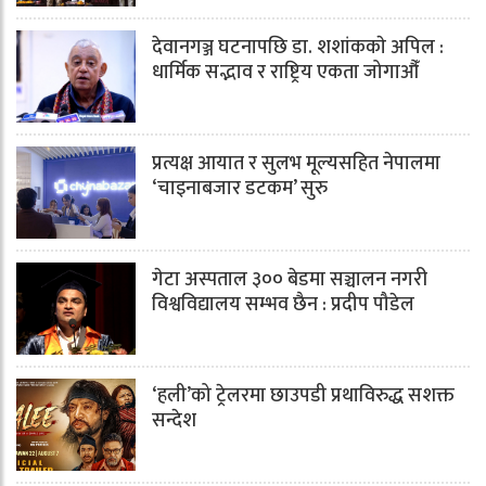
देवानगञ्ज घटनापछि डा. शशांककाे अपिल :
धार्मिक सद्भाव र राष्ट्रिय एकता जोगाऔँ
प्रत्यक्ष आयात र सुलभ मूल्यसहित नेपालमा
‘चाइनाबजार डटकम’ सुरु
गेटा अस्पताल ३०० बेडमा सञ्चालन नगरी
विश्वविद्यालय सम्भव छैन : प्रदीप पौडेल
‘हली’को ट्रेलरमा छाउपडी प्रथाविरुद्ध सशक्त
सन्देश