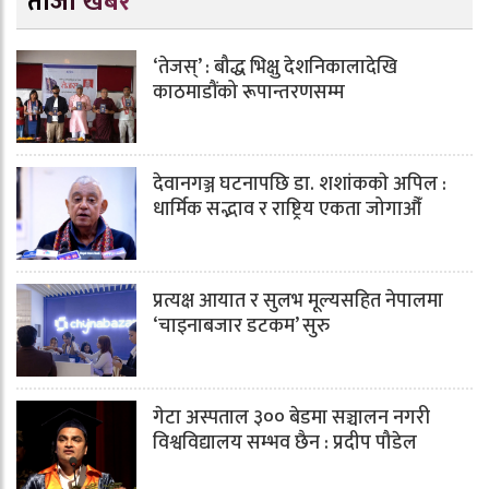
ताजा खबर
‘तेजस्’ : बौद्ध भिक्षु देशनिकालादेखि
काठमाडौंको रूपान्तरणसम्म
देवानगञ्ज घटनापछि डा. शशांककाे अपिल :
धार्मिक सद्भाव र राष्ट्रिय एकता जोगाऔँ
प्रत्यक्ष आयात र सुलभ मूल्यसहित नेपालमा
‘चाइनाबजार डटकम’ सुरु
गेटा अस्पताल ३०० बेडमा सञ्चालन नगरी
विश्वविद्यालय सम्भव छैन : प्रदीप पौडेल