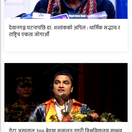
देवानगञ्ज घटनापछि डा. शशांककाे अपिल : धार्मिक सद्भाव र
राष्ट्रिय एकता जोगाऔँ
गेटा अस्पताल ३०० बेडमा सञ्चालन नगरी विश्वविद्यालय सम्भव