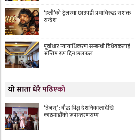
‘हली’को ट्रेलरमा छाउपडी प्रथाविरुद्ध सशक्त
सन्देश
पूर्वाधार न्यायाधिकरण सम्बन्धी विधेयकलाई
अन्तिम रूप दिन छलफल
यो साता धेरै पढिएको
‘तेजस्’ : बौद्ध भिक्षु देशनिकालादेखि
काठमाडौंको रूपान्तरणसम्म