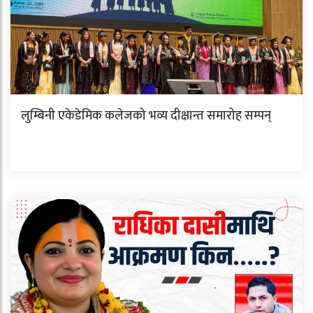
लुम्बिनी एकेडेमिक कलेजको भव्य दीक्षान्त समारोह सम्पन्