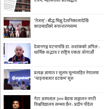
एजेन्ट महासंघको प्रतिबद्धता
‘तेजस्’ : बौद्ध भिक्षु देशनिकालादेखि
काठमाडौंको रूपान्तरणसम्म
देवानगञ्ज घटनापछि डा. शशांककाे अपिल :
धार्मिक सद्भाव र राष्ट्रिय एकता जोगाऔँ
प्रत्यक्ष आयात र सुलभ मूल्यसहित नेपालमा
‘चाइनाबजार डटकम’ सुरु
गेटा अस्पताल ३०० बेडमा सञ्चालन नगरी
विश्वविद्यालय सम्भव छैन : प्रदीप पौडेल