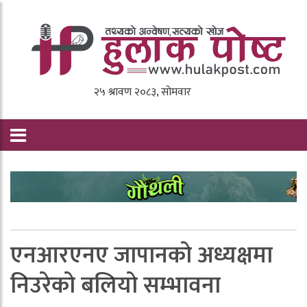
एनआरएनए जापानकाे अध्यक्षमा
निउरेकाे बलियाे सम्भावना