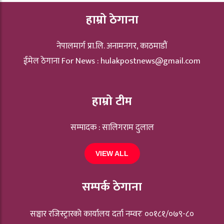
हाम्रो ठेगाना
नेपालमार्ग प्रा.लि. अनामनगर, काठमाडौं
ईमेल ठेगाना For News :
hulakpostnews@gmail.com
हाम्रो टीम
सम्पादक : सालिगराम दुलाल
VIEW ALL
सम्पर्क ठेगाना
सञ्चार रजिस्ट्रारकाे कार्यालय दर्ता नम्वरः ००१८१/०७९-८०