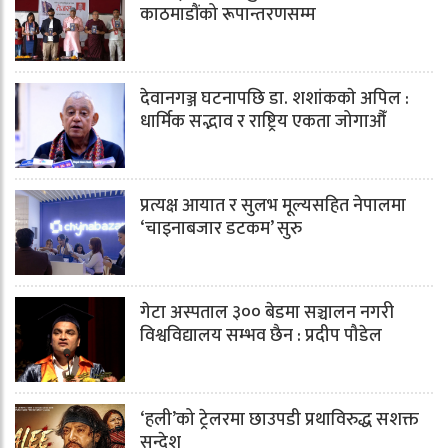
काठमाडौंको रूपान्तरणसम्म
देवानगञ्ज घटनापछि डा. शशांककाे अपिल :
धार्मिक सद्भाव र राष्ट्रिय एकता जोगाऔँ
प्रत्यक्ष आयात र सुलभ मूल्यसहित नेपालमा
‘चाइनाबजार डटकम’ सुरु
गेटा अस्पताल ३०० बेडमा सञ्चालन नगरी
विश्वविद्यालय सम्भव छैन : प्रदीप पौडेल
‘हली’को ट्रेलरमा छाउपडी प्रथाविरुद्ध सशक्त
सन्देश