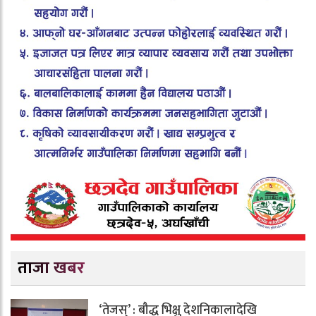
ताजा खबर
‘तेजस्’ : बौद्ध भिक्षु देशनिकालादेखि