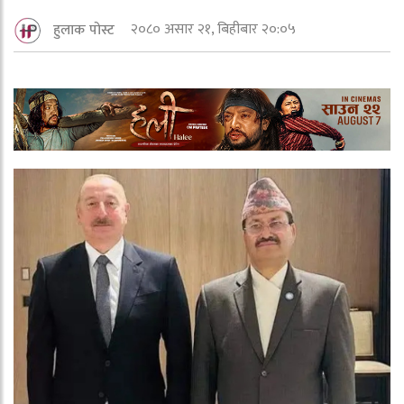
२०८० असार २१, बिहीबार २०:०५
हुलाक पोस्ट