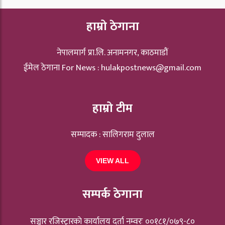
हाम्रो ठेगाना
नेपालमार्ग प्रा.लि. अनामनगर, काठमाडौं
ईमेल ठेगाना For News :
hulakpostnews@gmail.com
हाम्रो टीम
सम्पादक : सालिगराम दुलाल
VIEW ALL
सम्पर्क ठेगाना
सञ्चार रजिस्ट्रारकाे कार्यालय दर्ता नम्वरः ००१८१/०७९-८०