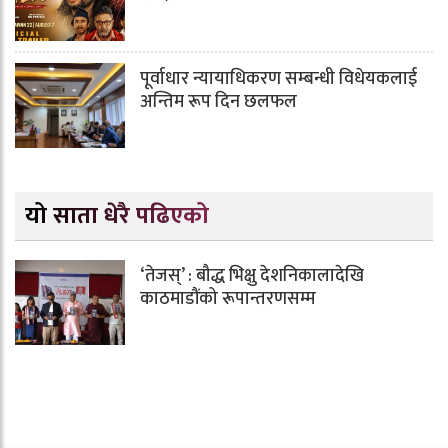
पूर्वाधार न्यायाधिकरण सम्बन्धी विधेयकलाई
अन्तिम रूप दिन छलफल
यो साता धेरै पढिएको
‘तेजस्’ : बौद्ध भिक्षु देशनिकालादेखि
काठमाडौंको रूपान्तरणसम्म