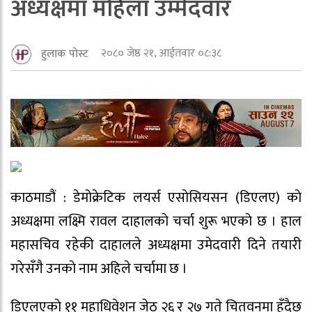
अध्यक्षमा महिला उम्मेदवार
२०८० जेष्ठ २१, आईतवार ०८:३८
हुलाक पोस्ट
काठमाडौं : डेमोक्रेटिक लयर्स एसाेसियसन (डिएलए) काे
अध्यक्षमा लक्ष्मि रावल दाहालकाे चर्चा शुरू भएकाे छ । हाल
महासचिव रहेकी दाहालले अध्यक्षमा उमेदवारी दिने तयारी
गरेसँगै उनकाे नाम अहिले चर्चामा छ ।
डिएलएकाे ११ महाधिवेशन जेठ २६ र २७ गते चितवनमा हुँदैछ