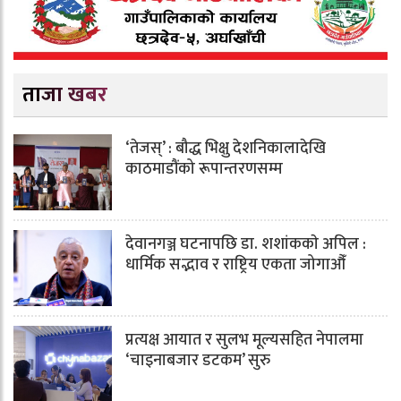
ताजा खबर
‘तेजस्’ : बौद्ध भिक्षु देशनिकालादेखि
काठमाडौंको रूपान्तरणसम्म
देवानगञ्ज घटनापछि डा. शशांककाे अपिल :
धार्मिक सद्भाव र राष्ट्रिय एकता जोगाऔँ
प्रत्यक्ष आयात र सुलभ मूल्यसहित नेपालमा
‘चाइनाबजार डटकम’ सुरु