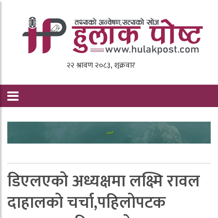
डिएलएकाे अध्यक्षमा लक्ष्मि रावल
दाहालकाे चर्चा,पहिलाेपटक