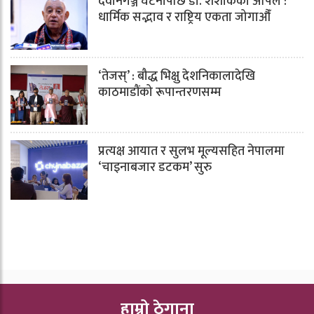
देवानगञ्ज घटनापछि डा. शशांककाे अपिल :
धार्मिक सद्भाव र राष्ट्रिय एकता जोगाऔँ
‘तेजस्’ : बौद्ध भिक्षु देशनिकालादेखि
काठमाडौंको रूपान्तरणसम्म
प्रत्यक्ष आयात र सुलभ मूल्यसहित नेपालमा
‘चाइनाबजार डटकम’ सुरु
हाम्रो ठेगाना