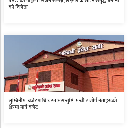
RAW को पहिलो सिजन सम्पन्न, लक्ष्मण के.सी. र समृद्ध भन्तना
बने विजेता
लुम्बिनीमा बजेटमाथि चरम असन्तुष्टि: मन्त्री र शीर्ष नेताहरूको
क्षेत्रमा मात्रै बजेट