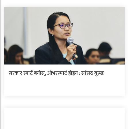
सरकार स्मार्ट बनाेस्, ओभरस्मार्ट हाेइन : सांसद गुरूङ