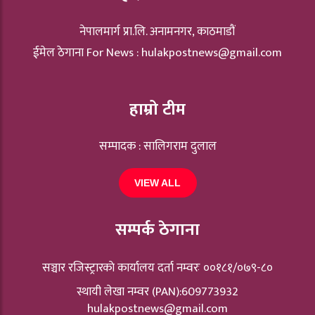
नेपालमार्ग प्रा.लि. अनामनगर, काठमाडौं
ईमेल ठेगाना For News :
hulakpostnews@gmail.com
हाम्रो टीम
सम्पादक : सालिगराम दुलाल
VIEW ALL
सम्पर्क ठेगाना
सञ्चार रजिस्ट्रारकाे कार्यालय दर्ता नम्वरः ००१८१/०७९-८०
स्थायी लेखा नम्वर (PAN):609773932
hulakpostnews@gmail.com