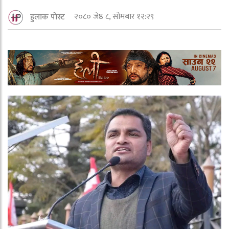
२०८० जेष्ठ ८, सोमबार १२:२९
हुलाक पोस्ट