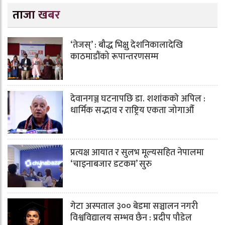
ताजा खबर
‘तेजस्’ : बौद्ध भिक्षु देशनिकालादेखि
काठमाडौंको रूपान्तरणसम्म
देवानगञ्ज घटनापछि डा. शशांककाे अपिल :
धार्मिक सद्भाव र राष्ट्रिय एकता जोगाऔँ
प्रत्यक्ष आयात र सुलभ मूल्यसहित नेपालमा
‘चाइनाबजार डटकम’ सुरु
गेटा अस्पताल ३०० बेडमा सञ्चालन नगरी
विश्वविद्यालय सम्भव छैन : प्रदीप पौडेल