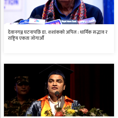
देवानगञ्ज घटनापछि डा. शशांककाे अपिल : धार्मिक सद्भाव र
राष्ट्रिय एकता जोगाऔँ