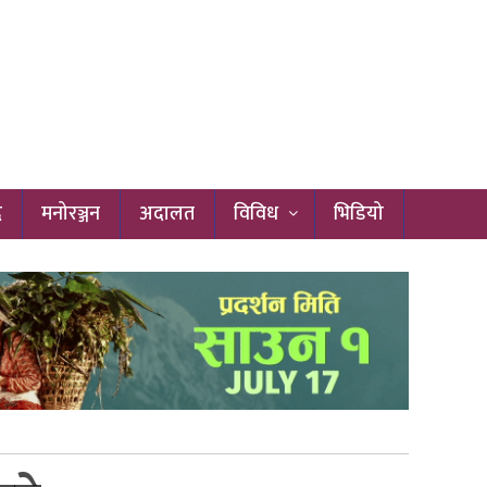
द
मनोरञ्जन
अदालत
विविध
भिडियो