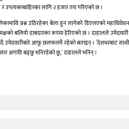
र र उपत्यकाबाहिरका लागि २ हजार तय गरिएकाे छ ।
िकामाथि प्रश्न उठिरहेका बेला हुन लागेकाे डिएलएकाे महाधिवेशन
्यक्षकाे बलियाे दाबदारका रूपमा हेरिएकाे छ । दाहालले उमेदवारी
न्दै उमेदवारीबारे आफू छलफलमै रहेकाे बताइन् । `देशभरबाट साथीह
सार अगाडि बढ्छु भनिरहेकाे छु,´ दाहालले भनिन् ।