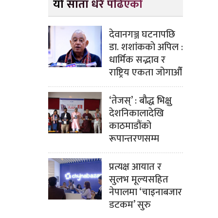
यो साता धेरै पढिएको
देवानगञ्ज घटनापछि
डा. शशांककाे अपिल :
धार्मिक सद्भाव र
राष्ट्रिय एकता जोगाऔँ
‘तेजस्’ : बौद्ध भिक्षु
देशनिकालादेखि
काठमाडौंको
रूपान्तरणसम्म
प्रत्यक्ष आयात र
सुलभ मूल्यसहित
नेपालमा ‘चाइनाबजार
डटकम’ सुरु