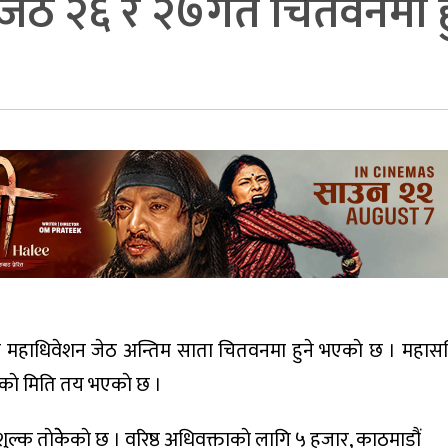
ेठ २६ र २७गते चितवनमा ह
े महाधिवेशन जेठ अन्तिम साता चितवनमा हुने भएकाे छ । महासचि
ाे मिति तय भएकाे छ ।
ल्क ताेकेेकाे छ । वरिष्ठ अधिवक्ताकाे लागि ५ हजार, काठमाडौं