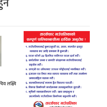
ुने
व लक्ष्मि