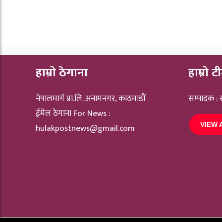
हाम्रो ठेगाना
हाम्रो ट
नेपालमार्ग प्रा.लि. अनामनगर, काठमाडौं
सम्पादक :
ईमेल ठेगाना For News :
VIEW 
hulakpostnews@gmail.com