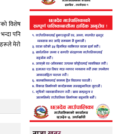
काे विशेष
 भन्दा पनि
रूले मेराे
ताजा खबर