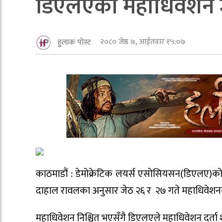
डिएलएकाे महाधिवेशन ज
२०८० जेष्ठ ७, आईतवार १५:०७
हुलाक पोस्ट
काठमाडौं : डेमोक्रेटिक लयर्स एसाेसियसन(डिएलए)का
दाहाल रावलका अनुसार जेठ २६ र २७ गते महाधिवेशनक
महाधिवेशन निश्चित भएसँगै डिएलएले महाधिवेशन दर्ता शु