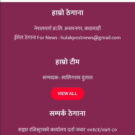
हाम्रो ठेगाना
नेपालमार्ग प्रा.लि. अनामनगर, काठमाडौं
ईमेल ठेगाना For News :
hulakpostnews@gmail.com
हाम्रो टीम
सम्पादक : सालिगराम दुलाल
VIEW ALL
सम्पर्क ठेगाना
सञ्चार रजिस्ट्रारकाे कार्यालय दर्ता नम्वरः ००१८१/०७९-८०