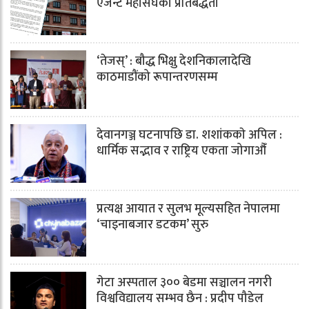
एजेन्ट महासंघको प्रतिबद्धता
‘तेजस्’ : बौद्ध भिक्षु देशनिकालादेखि
काठमाडौंको रूपान्तरणसम्म
देवानगञ्ज घटनापछि डा. शशांककाे अपिल :
धार्मिक सद्भाव र राष्ट्रिय एकता जोगाऔँ
प्रत्यक्ष आयात र सुलभ मूल्यसहित नेपालमा
‘चाइनाबजार डटकम’ सुरु
गेटा अस्पताल ३०० बेडमा सञ्चालन नगरी
विश्वविद्यालय सम्भव छैन : प्रदीप पौडेल