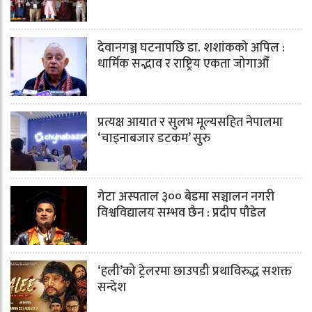
देवानगञ्ज घटनापछि डा. शशांककाे अपिल :
धार्मिक सद्भाव र राष्ट्रिय एकता जोगाऔँ
प्रत्यक्ष आयात र सुलभ मूल्यसहित नेपालमा
‘चाइनाबजार डटकम’ सुरु
गेटा अस्पताल ३०० बेडमा सञ्चालन नगरी
विश्वविद्यालय सम्भव छैन : प्रदीप पौडेल
‘हली’को ट्रेलरमा छाउपडी प्रथाविरुद्ध सशक्त
सन्देश