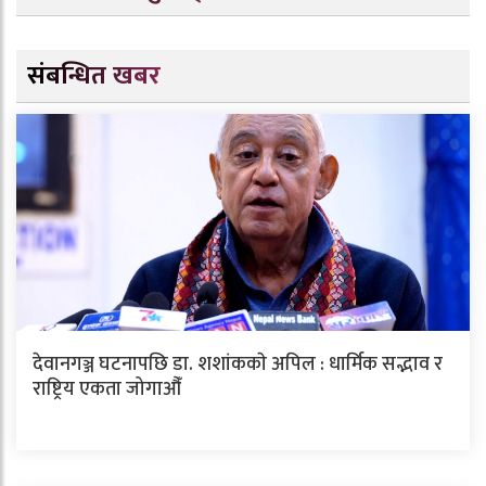
संबन्धित खबर
देवानगञ्ज घटनापछि डा. शशांककाे अपिल : धार्मिक सद्भाव र
राष्ट्रिय एकता जोगाऔँ