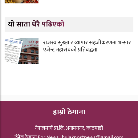
यो साता धेरै पढिएको
राजस्व सुरक्षा र व्यापार सहजीकरणमा भन्सार
एजेन्ट महासंघको प्रतिबद्धता
हाम्रो ठेगाना
नेपालमार्ग प्रा.लि. अनामनगर, काठमाडौं
ईमेल ठेगाना For News :
hulakpostnews@gmail.com