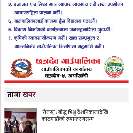
ताजा खबर
‘तेजस्’ : बौद्ध भिक्षु देशनिकालादेखि
काठमाडौंको रूपान्तरणसम्म