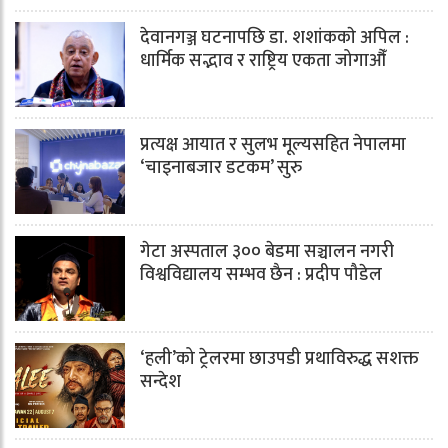
देवानगञ्ज घटनापछि डा. शशांककाे अपिल :
धार्मिक सद्भाव र राष्ट्रिय एकता जोगाऔँ
प्रत्यक्ष आयात र सुलभ मूल्यसहित नेपालमा
‘चाइनाबजार डटकम’ सुरु
गेटा अस्पताल ३०० बेडमा सञ्चालन नगरी
विश्वविद्यालय सम्भव छैन : प्रदीप पौडेल
‘हली’को ट्रेलरमा छाउपडी प्रथाविरुद्ध सशक्त
सन्देश