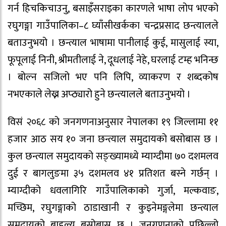
गर्न हिचकिचाउनु, बसाइँसराइका कारणले भाषा लोप भएको
रघुगङ्गा गाउँपालिका–८ घ्याँसीखर्कका चन्द्रप्रसाद छन्त्यालले
बताउनुभयो । छन्त्याल भाषामा पानीलाई कुई, मासुलाई स्या,
फूपूलाई निनी, श्रीमतीलाई ने, दूधलाई नेहे, घरलाई टम्ह भनिन्छ
। बोल्न सजिलो भए पनि लिपि, व्याकरण र शब्दकोष
नभएकाले लेख्न अप्ठ्यारो हुने छन्त्यालले बताउनुभयो ।
विसं २०६८ को जनगणनाअनुसार नेपालका १९ जिल्लामा ११
हजार आठ सय १० जना छन्त्याल समुदायको बसोबास छ ।
कुल छन्त्याल समुदायको सङ्ख्यामध्ये म्याग्दीमा ७० दशमलव
दुई र बागलुङमा ३५ दशमलव ४१ प्रतिशत बस्ने गर्छन् ।
म्याग्दीको धवलागिरि गाउँपालिकाको गुर्जा, मल्कवाङ,
मच्छिम, रघुगङ्गाको ठाडाखानी र कुइनेमङ्गलेमा छन्त्याल
समुदायको बाहुल्य बसोबास छ । जनगणनाको पछिल्लो