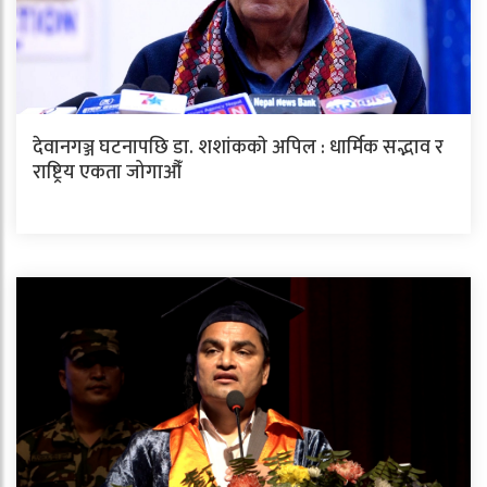
देवानगञ्ज घटनापछि डा. शशांककाे अपिल : धार्मिक सद्भाव र
राष्ट्रिय एकता जोगाऔँ