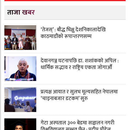
ताजा खबर
‘तेजस्’ : बौद्ध भिक्षु देशनिकालादेखि
काठमाडौंको रूपान्तरणसम्म
देवानगञ्ज घटनापछि डा. शशांककाे अपिल :
धार्मिक सद्भाव र राष्ट्रिय एकता जोगाऔँ
प्रत्यक्ष आयात र सुलभ मूल्यसहित नेपालमा
‘चाइनाबजार डटकम’ सुरु
गेटा अस्पताल ३०० बेडमा सञ्चालन नगरी
विश्वविद्यालय सम्भव छैन : प्रदीप पौडेल