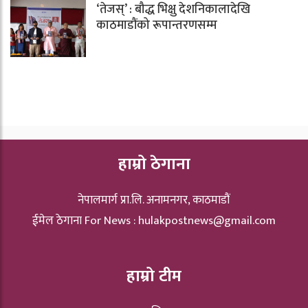
‘तेजस्’ : बौद्ध भिक्षु देशनिकालादेखि
काठमाडौंको रूपान्तरणसम्म
हाम्रो ठेगाना
नेपालमार्ग प्रा.लि. अनामनगर, काठमाडौं
ईमेल ठेगाना For News :
hulakpostnews@gmail.com
हाम्रो टीम