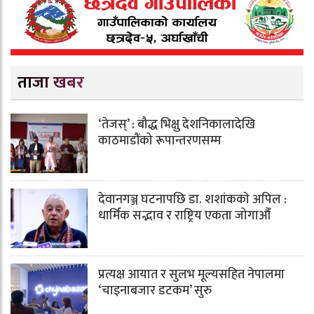
ताजा खबर
‘तेजस्’ : बौद्ध भिक्षु देशनिकालादेखि
काठमाडौंको रूपान्तरणसम्म
देवानगञ्ज घटनापछि डा. शशांककाे अपिल :
धार्मिक सद्भाव र राष्ट्रिय एकता जोगाऔँ
प्रत्यक्ष आयात र सुलभ मूल्यसहित नेपालमा
‘चाइनाबजार डटकम’ सुरु