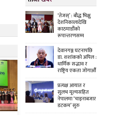
‘तेजस्’ : बौद्ध भिक्षु
देशनिकालादेखि
काठमाडौंको
रूपान्तरणसम्म
देवानगञ्ज घटनापछि
डा. शशांककाे अपिल :
धार्मिक सद्भाव र
राष्ट्रिय एकता जोगाऔँ
प्रत्यक्ष आयात र
सुलभ मूल्यसहित
नेपालमा ‘चाइनाबजार
डटकम’ सुरु