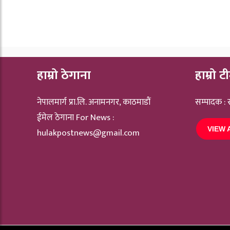
हाम्रो ठेगाना
हाम्रो ट
नेपालमार्ग प्रा.लि. अनामनगर, काठमाडौं
सम्पादक :
ईमेल ठेगाना For News :
VIEW 
hulakpostnews@gmail.com