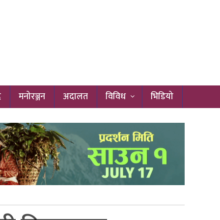
द
मनोरञ्जन
अदालत
विविध
भिडियो