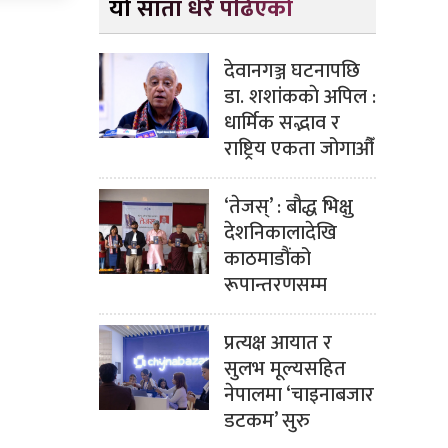
यो साता धेरै पढिएको
देवानगञ्ज घटनापछि
डा. शशांककाे अपिल :
धार्मिक सद्भाव र
राष्ट्रिय एकता जोगाऔँ
‘तेजस्’ : बौद्ध भिक्षु
देशनिकालादेखि
काठमाडौंको
रूपान्तरणसम्म
प्रत्यक्ष आयात र
सुलभ मूल्यसहित
नेपालमा ‘चाइनाबजार
डटकम’ सुरु