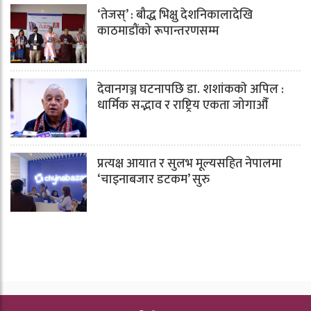
‘तेजस्’ : बौद्ध भिक्षु देशनिकालादेखि
काठमाडौंको रूपान्तरणसम्म
देवानगञ्ज घटनापछि डा. शशांककाे अपिल :
धार्मिक सद्भाव र राष्ट्रिय एकता जोगाऔँ
प्रत्यक्ष आयात र सुलभ मूल्यसहित नेपालमा
‘चाइनाबजार डटकम’ सुरु