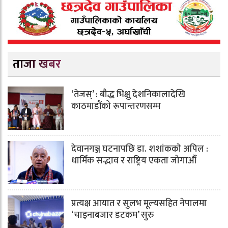
ताजा खबर
‘तेजस्’ : बौद्ध भिक्षु देशनिकालादेखि
काठमाडौंको रूपान्तरणसम्म
देवानगञ्ज घटनापछि डा. शशांककाे अपिल :
धार्मिक सद्भाव र राष्ट्रिय एकता जोगाऔँ
प्रत्यक्ष आयात र सुलभ मूल्यसहित नेपालमा
‘चाइनाबजार डटकम’ सुरु