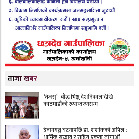
ताजा खबर
‘तेजस्’ : बौद्ध भिक्षु देशनिकालादेखि
काठमाडौंको रूपान्तरणसम्म
देवानगञ्ज घटनापछि डा. शशांककाे अपिल :
धार्मिक सद्भाव र राष्ट्रिय एकता जोगाऔँ