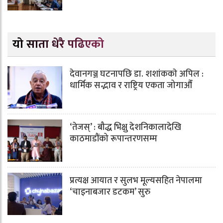
यो साता धेरै पढिएको
देवानगञ्ज घटनापछि डा. शशांककाे अपिल :
धार्मिक सद्भाव र राष्ट्रिय एकता जोगाऔँ
‘तेजस्’ : बौद्ध भिक्षु देशनिकालादेखि
काठमाडौंको रूपान्तरणसम्म
प्रत्यक्ष आयात र सुलभ मूल्यसहित नेपालमा
‘चाइनाबजार डटकम’ सुरु