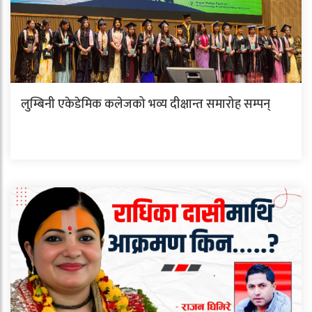
लुम्बिनी एकेडेमिक कलेजको भव्य दीक्षान्त समारोह सम्पन्