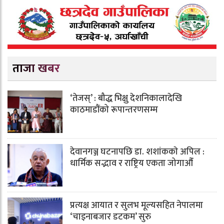
ताजा खबर
‘तेजस्’ : बौद्ध भिक्षु देशनिकालादेखि
काठमाडौंको रूपान्तरणसम्म
देवानगञ्ज घटनापछि डा. शशांककाे अपिल :
धार्मिक सद्भाव र राष्ट्रिय एकता जोगाऔँ
प्रत्यक्ष आयात र सुलभ मूल्यसहित नेपालमा
‘चाइनाबजार डटकम’ सुरु