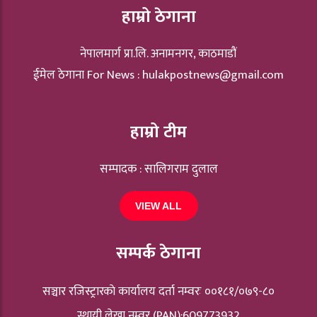
हाम्रो ठेगाना
नेपालमार्ग प्रा.लि. अनामनगर, काठमाडौं
ईमेल ठेगाना For News :
hulakpostnews@gmail.com
हाम्रो टीम
सम्पादक : सालिगराम दुलाल
VIEW ALL
सम्पर्क ठेगाना
सञ्चार रजिस्ट्रारकाे कार्यालय दर्ता नम्वरः ००१८१/०७९-८०
स्थायी लेखा नम्वर (PAN):609773932