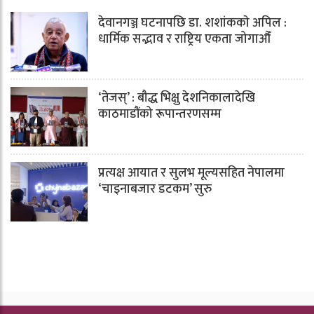
देवानगञ्ज घटनापछि डा. शशांककाे अपिल :
धार्मिक सद्भाव र राष्ट्रिय एकता जोगाऔँ
‘तेजस्’ : बौद्ध भिक्षु देशनिकालादेखि
काठमाडौंको रूपान्तरणसम्म
प्रत्यक्ष आयात र सुलभ मूल्यसहित नेपालमा
‘चाइनाबजार डटकम’ सुरु