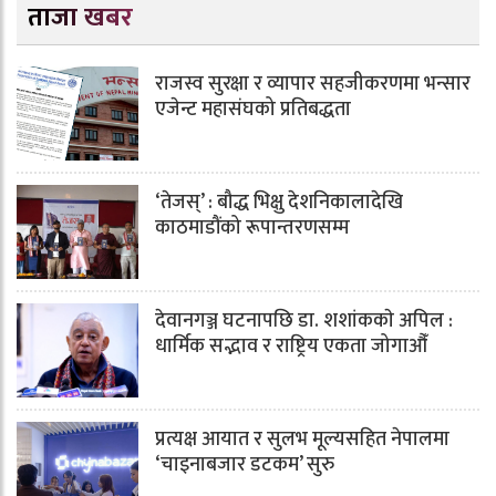
ताजा खबर
राजस्व सुरक्षा र व्यापार सहजीकरणमा भन्सार
एजेन्ट महासंघको प्रतिबद्धता
‘तेजस्’ : बौद्ध भिक्षु देशनिकालादेखि
काठमाडौंको रूपान्तरणसम्म
देवानगञ्ज घटनापछि डा. शशांककाे अपिल :
धार्मिक सद्भाव र राष्ट्रिय एकता जोगाऔँ
प्रत्यक्ष आयात र सुलभ मूल्यसहित नेपालमा
‘चाइनाबजार डटकम’ सुरु