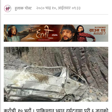
२०८० भाद्र १०, आईतवार ०९:३३
हुलाक पोस्ट
कराँची, १० भदौं । पाकिस्तान भ्यान दुर्घटनामा परी ६ जनाको