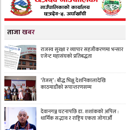
ताजा खबर
राजस्व सुरक्षा र व्यापार सहजीकरणमा भन्सार
एजेन्ट महासंघको प्रतिबद्धता
‘तेजस्’ : बौद्ध भिक्षु देशनिकालादेखि
काठमाडौंको रूपान्तरणसम्म
देवानगञ्ज घटनापछि डा. शशांककाे अपिल :
धार्मिक सद्भाव र राष्ट्रिय एकता जोगाऔँ