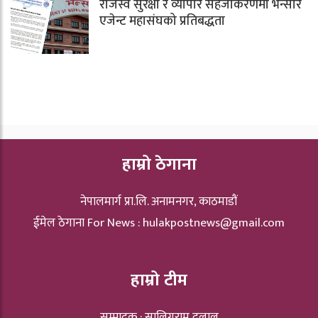
राजस्व सुरक्षा र व्यापार सहजीकरणमा भन्सार
एजेन्ट महासंघको प्रतिबद्धता
हाम्रो ठेगाना
नेपालमार्ग प्रा.लि. अनामनगर, काठमाडौं
ईमेल ठेगाना For News :
hulakpostnews@gmail.com
हाम्रो टीम
सम्पादक : सालिगराम दुलाल