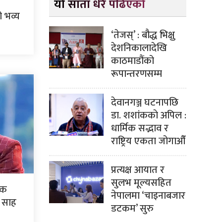
यो साता धेरै पढिएको
 भव्य
‘तेजस्’ : बौद्ध भिक्षु
देशनिकालादेखि
काठमाडौंको
रूपान्तरणसम्म
देवानगञ्ज घटनापछि
डा. शशांककाे अपिल :
धार्मिक सद्भाव र
राष्ट्रिय एकता जोगाऔँ
प्रत्यक्ष आयात र
सुलभ मूल्यसहित
एक
नेपालमा ‘चाइनाबजार
: साह
डटकम’ सुरु