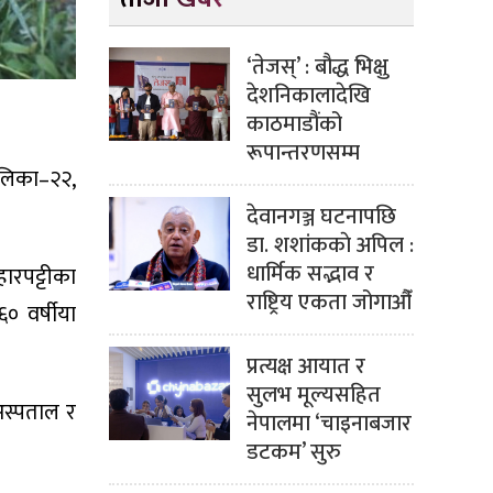
‘तेजस्’ : बौद्ध भिक्षु
देशनिकालादेखि
काठमाडौंको
रूपान्तरणसम्म
लिका–२२,
देवानगञ्ज घटनापछि
डा. शशांककाे अपिल :
धार्मिक सद्भाव र
ारपट्टीका
राष्ट्रिय एकता जोगाऔँ
० वर्षीया
प्रत्यक्ष आयात र
सुलभ मूल्यसहित
अस्पताल र
नेपालमा ‘चाइनाबजार
डटकम’ सुरु