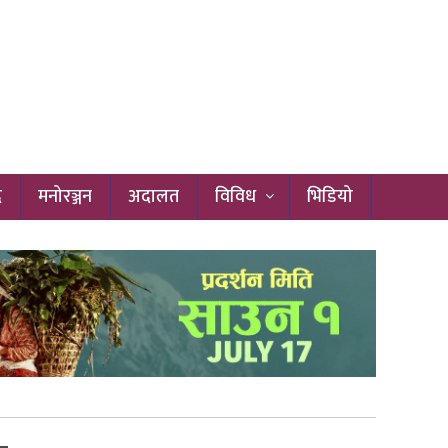
द
मनोरञ्जन
अदालत
विविध
भिडियो