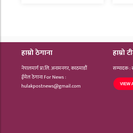
हाम्रो ठेगाना
हाम्रो ट
नेपालमार्ग प्रा.लि. अनामनगर, काठमाडौं
सम्पादक :
ईमेल ठेगाना For News :
VIEW 
hulakpostnews@gmail.com