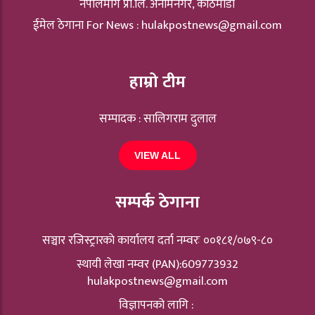
नेपालमार्ग प्रा.लि. अनामनगर, काठमाडौं
ईमेल ठेगाना For News :
hulakpostnews@gmail.com
हाम्रो टीम
सम्पादक : सालिगराम दुलाल
VIEW ALL
सम्पर्क ठेगाना
सञ्चार रजिस्ट्रारकाे कार्यालय दर्ता नम्वरः ००१८१/०७९-८०
स्थायी लेखा नम्वर (PAN):609773932
hulakpostnews@gmail.com
विज्ञापनको लागि :