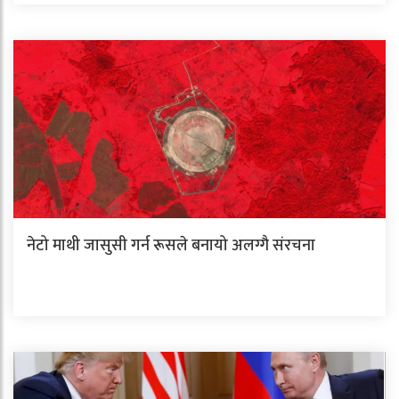
नेटो माथी जासुसी गर्न रूसले बनायो अलग्गै संरचना