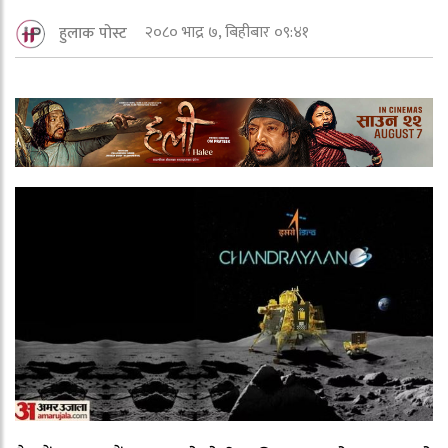
२०८० भाद्र ७, बिहीबार ०९:४१
हुलाक पोस्ट