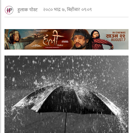
२०८० भाद्र ७, बिहीबार ०९:०९
हुलाक पोस्ट