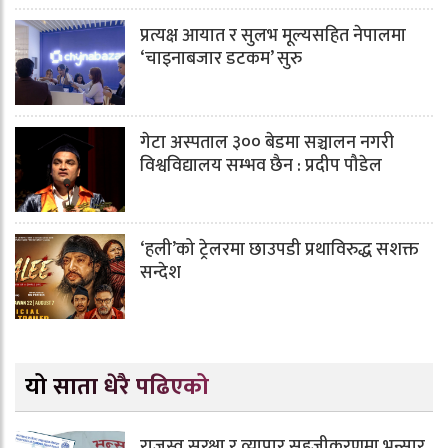
प्रत्यक्ष आयात र सुलभ मूल्यसहित नेपालमा
‘चाइनाबजार डटकम’ सुरु
गेटा अस्पताल ३०० बेडमा सञ्चालन नगरी
विश्वविद्यालय सम्भव छैन : प्रदीप पौडेल
‘हली’को ट्रेलरमा छाउपडी प्रथाविरुद्ध सशक्त
सन्देश
यो साता धेरै पढिएको
राजस्व सुरक्षा र व्यापार सहजीकरणमा भन्सार