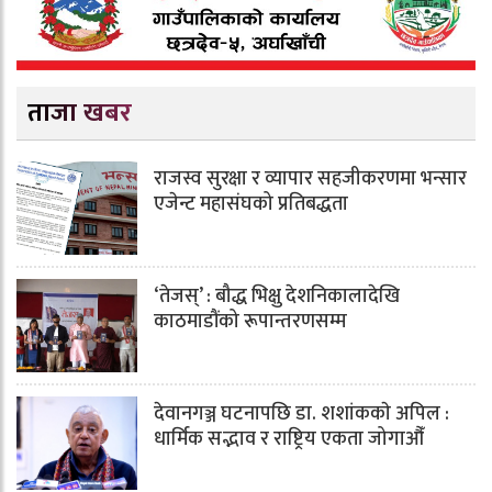
ताजा खबर
राजस्व सुरक्षा र व्यापार सहजीकरणमा भन्सार
एजेन्ट महासंघको प्रतिबद्धता
‘तेजस्’ : बौद्ध भिक्षु देशनिकालादेखि
काठमाडौंको रूपान्तरणसम्म
देवानगञ्ज घटनापछि डा. शशांककाे अपिल :
धार्मिक सद्भाव र राष्ट्रिय एकता जोगाऔँ