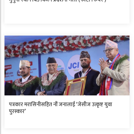
मुगुमा रैथाने बिउ विजन प्रदर्शनी मेला (फोटो फिचर )
पत्रकार मरासिनीसहित नौं जनालाई ‘जेसीज उत्कृष्ट युवा
पुरस्कार’