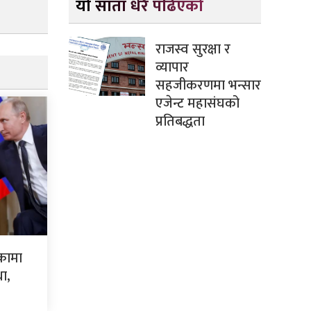
यो साता धेरै पढिएको
राजस्व सुरक्षा र
व्यापार
सहजीकरणमा भन्सार
एजेन्ट महासंघको
प्रतिबद्धता
्कामा
था,