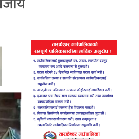
सजाँय