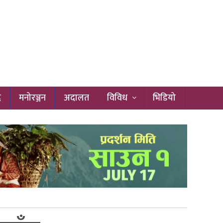
द
मनोरञ्जन
अदालत
विविध
भिडियो