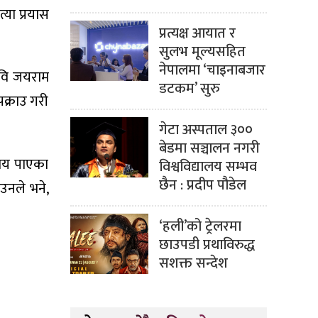
या प्रयास
प्रत्यक्ष आयात र
सुलभ मूल्यसहित
नेपालमा ‘चाइनाबजार
रवि जयराम
डटकम’ सुरु
क्राउ गरी
गेटा अस्पताल ३००
बेडमा सञ्चालन नगरी
जाय पाएका
विश्वविद्यालय सम्भव
छैन : प्रदीप पौडेल
उनले भने,
‘हली’को ट्रेलरमा
छाउपडी प्रथाविरुद्ध
सशक्त सन्देश