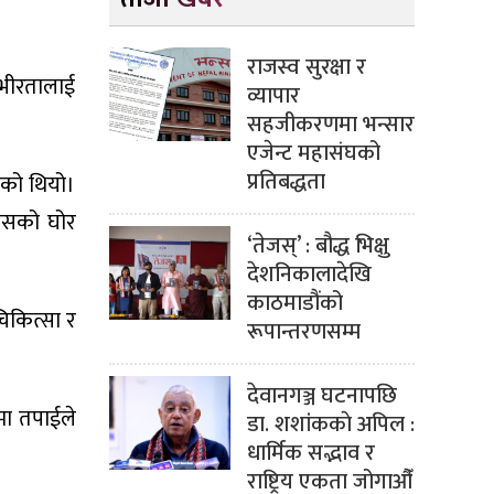
राजस्व सुरक्षा र
्भीरतालाई
व्यापार
सहजीकरणमा भन्सार
एजेन्ट महासंघको
प्रतिबद्धता
एको थियो।
्वासको घोर
‘तेजस्’ : बौद्ध भिक्षु
देशनिकालादेखि
काठमाडौंको
चिकित्सा र
रूपान्तरणसम्म
देवानगञ्ज घटनापछि
मा तपाईले
डा. शशांककाे अपिल :
धार्मिक सद्भाव र
राष्ट्रिय एकता जोगाऔँ