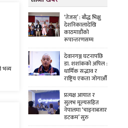
‘तेजस्’ : बौद्ध भिक्षु
देशनिकालादेखि
काठमाडौंको
रूपान्तरणसम्म
देवानगञ्ज घटनापछि
डा. शशांककाे अपिल :
 भव्य
धार्मिक सद्भाव र
राष्ट्रिय एकता जोगाऔँ
प्रत्यक्ष आयात र
सुलभ मूल्यसहित
नेपालमा ‘चाइनाबजार
डटकम’ सुरु