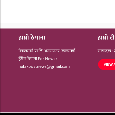
हाम्रो ठेगाना
हाम्रो ट
नेपालमार्ग प्रा.लि. अनामनगर, काठमाडौं
सम्पादक :
ईमेल ठेगाना For News :
VIEW 
hulakpostnews@gmail.com