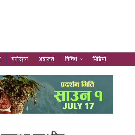
द
मनोरञ्जन
अदालत
विविध
भिडियो