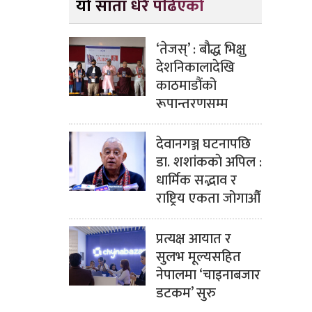
यो साता धेरै पढिएको
‘तेजस्’ : बौद्ध भिक्षु
देशनिकालादेखि
काठमाडौंको
रूपान्तरणसम्म
देवानगञ्ज घटनापछि
डा. शशांककाे अपिल :
धार्मिक सद्भाव र
राष्ट्रिय एकता जोगाऔँ
प्रत्यक्ष आयात र
सुलभ मूल्यसहित
नेपालमा ‘चाइनाबजार
डटकम’ सुरु