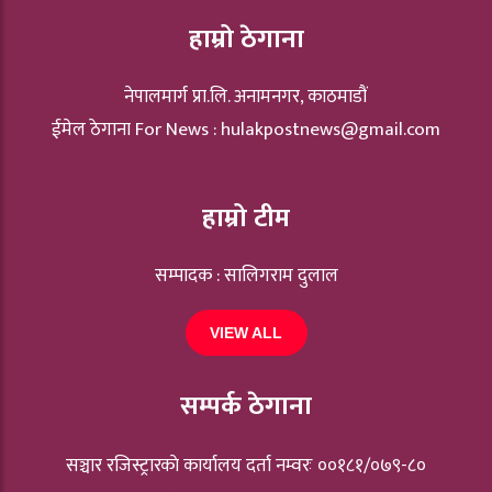
हाम्रो ठेगाना
नेपालमार्ग प्रा.लि. अनामनगर, काठमाडौं
ईमेल ठेगाना For News :
hulakpostnews@gmail.com
हाम्रो टीम
सम्पादक : सालिगराम दुलाल
VIEW ALL
सम्पर्क ठेगाना
सञ्चार रजिस्ट्रारकाे कार्यालय दर्ता नम्वरः ००१८१/०७९-८०