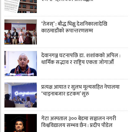
‘तेजस्’ : बौद्ध भिक्षु देशनिकालादेखि
काठमाडौंको रूपान्तरणसम्म
देवानगञ्ज घटनापछि डा. शशांककाे अपिल :
धार्मिक सद्भाव र राष्ट्रिय एकता जोगाऔँ
प्रत्यक्ष आयात र सुलभ मूल्यसहित नेपालमा
‘चाइनाबजार डटकम’ सुरु
गेटा अस्पताल ३०० बेडमा सञ्चालन नगरी
विश्वविद्यालय सम्भव छैन : प्रदीप पौडेल