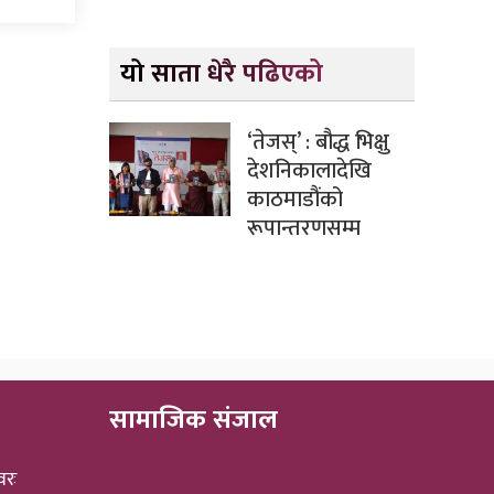
यो साता धेरै पढिएको
‘तेजस्’ : बौद्ध भिक्षु
देशनिकालादेखि
काठमाडौंको
रूपान्तरणसम्म
सामाजिक संजाल
वरः