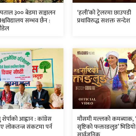
स्पताल ३०० बेडमा सञ्चालन
‘हली’को ट्रेलरमा छाउपडी
श्वविद्यालय सम्भव छैन :
प्रथाविरुद्ध सशक्त सन्देश
पौडेल
शेर्पाको आह्वान : कांग्रेस
मौसमी मल्लको कमब्याक, ‘म
 लोकतन्त्र संकटमा पर्न
सृष्टिको फक्ताङलुङ’ भिडियो
सार्वजनिक