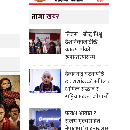
ताजा खबर
‘तेजस्’ : बौद्ध भिक्षु
देशनिकालादेखि
काठमाडौंको
रूपान्तरणसम्म
देवानगञ्ज घटनापछि
डा. शशांककाे अपिल :
धार्मिक सद्भाव र
राष्ट्रिय एकता जोगाऔँ
प्रत्यक्ष आयात र
सुलभ मूल्यसहित
नेपालमा ‘चाइनाबजार