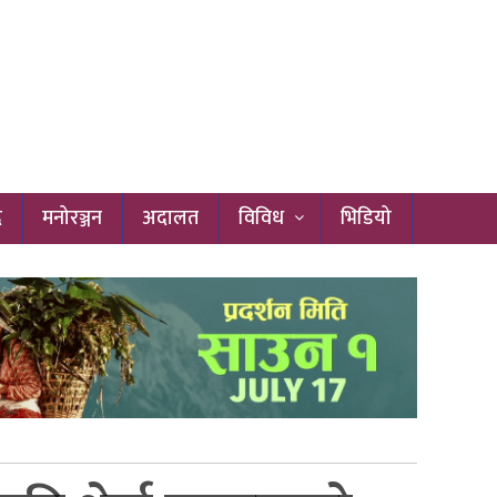
द
मनोरञ्जन
अदालत
विविध
भिडियो