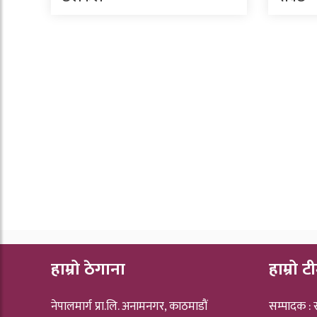
हाम्रो ठेगाना
हाम्रो ट
नेपालमार्ग प्रा.लि. अनामनगर, काठमाडौं
सम्पादक :