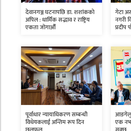
देवानगञ्ज घटनापछि डा. शशांककाे
गेटा अ
अपिल : धार्मिक सद्भाव र राष्ट्रिय
नगरी वि
एकता जोगाऔँ
प्रदीप 
पूर्वाधार न्यायाधिकरण सम्बन्धी
आङगेलु 
विधेयकलाई अन्तिम रूप दिन
एक नभए
छलफल
सक्छ