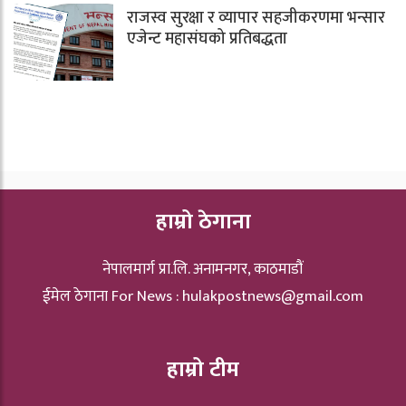
राजस्व सुरक्षा र व्यापार सहजीकरणमा भन्सार
एजेन्ट महासंघको प्रतिबद्धता
हाम्रो ठेगाना
नेपालमार्ग प्रा.लि. अनामनगर, काठमाडौं
ईमेल ठेगाना For News :
hulakpostnews@gmail.com
हाम्रो टीम