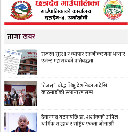
ताजा खबर
राजस्व सुरक्षा र व्यापार सहजीकरणमा भन्सार
एजेन्ट महासंघको प्रतिबद्धता
‘तेजस्’ : बौद्ध भिक्षु देशनिकालादेखि
काठमाडौंको रूपान्तरणसम्म
देवानगञ्ज घटनापछि डा. शशांककाे अपिल :
धार्मिक सद्भाव र राष्ट्रिय एकता जोगाऔँ