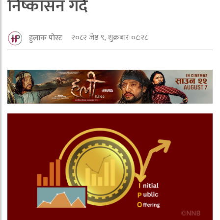
निष्कासन गर्दै
२०८२ जेष्ठ ९, शुक्रबार ०८:२८
हुलाक पोस्ट