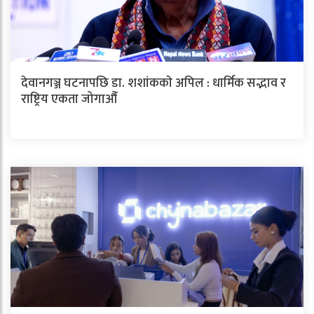
देवानगञ्ज घटनापछि डा. शशांककाे अपिल : धार्मिक सद्भाव र
राष्ट्रिय एकता जोगाऔँ