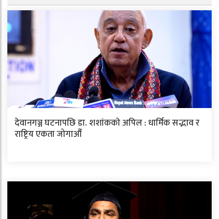
देवानगञ्ज घटनापछि डा. शशांककाे अपिल : धार्मिक सद्भाव र
राष्ट्रिय एकता जोगाऔँ