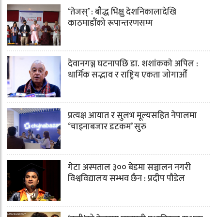
‘तेजस्’ : बौद्ध भिक्षु देशनिकालादेखि
काठमाडौंको रूपान्तरणसम्म
देवानगञ्ज घटनापछि डा. शशांककाे अपिल :
धार्मिक सद्भाव र राष्ट्रिय एकता जोगाऔँ
प्रत्यक्ष आयात र सुलभ मूल्यसहित नेपालमा
‘चाइनाबजार डटकम’ सुरु
गेटा अस्पताल ३०० बेडमा सञ्चालन नगरी
विश्वविद्यालय सम्भव छैन : प्रदीप पौडेल