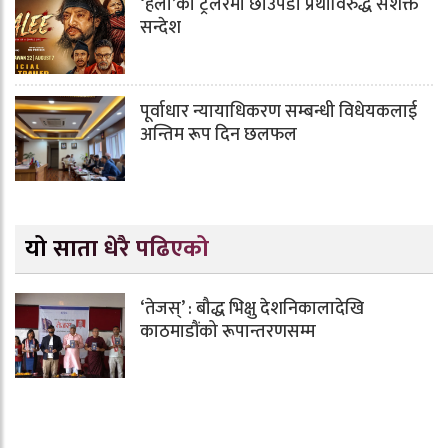
‘हली’को ट्रेलरमा छाउपडी प्रथाविरुद्ध सशक्त
सन्देश
पूर्वाधार न्यायाधिकरण सम्बन्धी विधेयकलाई
अन्तिम रूप दिन छलफल
यो साता धेरै पढिएको
‘तेजस्’ : बौद्ध भिक्षु देशनिकालादेखि
काठमाडौंको रूपान्तरणसम्म