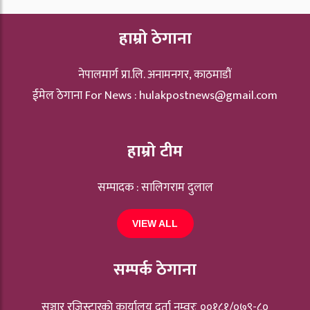
हाम्रो ठेगाना
नेपालमार्ग प्रा.लि. अनामनगर, काठमाडौं
ईमेल ठेगाना For News :
hulakpostnews@gmail.com
हाम्रो टीम
सम्पादक : सालिगराम दुलाल
VIEW ALL
सम्पर्क ठेगाना
सञ्चार रजिस्ट्रारकाे कार्यालय दर्ता नम्वरः ००१८१/०७९-८०