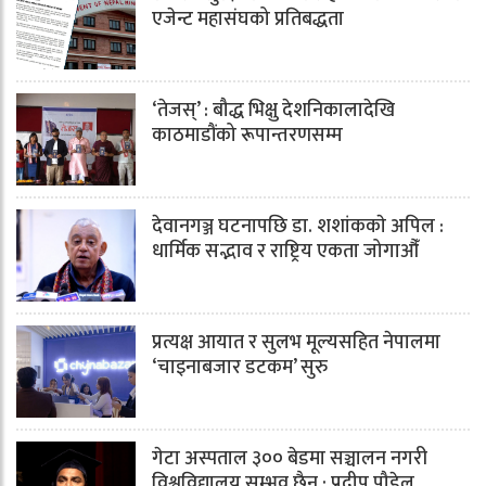
एजेन्ट महासंघको प्रतिबद्धता
‘तेजस्’ : बौद्ध भिक्षु देशनिकालादेखि
काठमाडौंको रूपान्तरणसम्म
देवानगञ्ज घटनापछि डा. शशांककाे अपिल :
धार्मिक सद्भाव र राष्ट्रिय एकता जोगाऔँ
प्रत्यक्ष आयात र सुलभ मूल्यसहित नेपालमा
‘चाइनाबजार डटकम’ सुरु
गेटा अस्पताल ३०० बेडमा सञ्चालन नगरी
विश्वविद्यालय सम्भव छैन : प्रदीप पौडेल